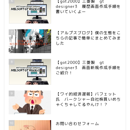
6
【got2000】三菱製 gt
designer3 履歴画面作成手順を
書いていくよー
7
【アルプスブログ】僕の生態をこ
ちらの記事で簡単にまとめてみま
した
8
【got2000】三菱製 gt
designer3 画面新規作成手順を
ご紹介！
9
【ワイ的経済遅報】バフェット
氏 バークシャー自社株買いめち
ゃくちゃしてるやんけ！？
10
お問い合わせフォーム