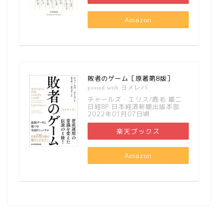
Amazon
敗者のゲーム［原著第8版］
ヨメレバ
posted with
チャールズ・エリス/鹿毛 雄二
日経BP 日本経済新聞出版本部
2022年01月07日頃
楽天ブックス
Amazon