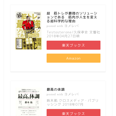
超 筋トレが最強のソリューシ
ョンである 筋肉が人生を変え
る超科学的な理由
ヨメレバ
posted with
Testosterone/久保孝史 文響社
2018年04月27日頃
楽天ブックス
Amazon
最高の体調
ヨメレバ
posted with
鈴木祐 クロスメディア・パブリ
ッシング 2018年07月
楽天ブックス