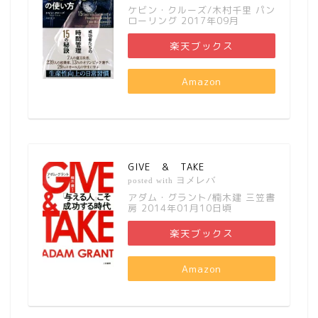
ケビン・クルーズ/木村千里 パン
ローリング 2017年09月
楽天ブックス
Amazon
GIVE ＆ TAKE
ヨメレバ
posted with
アダム・グラント/楠木建 三笠書
房 2014年01月10日頃
楽天ブックス
Amazon