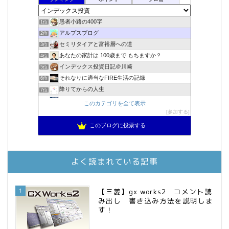
愚者小路の400字
1位
アルプスブログ
2位
セミリタイアと富裕層への道
3位
あなたの家計は 100歳まで もちますか？
4位
インデックス投資日記＠川崎
5位
それなりに適当なFIRE生活の記録
6位
降りてからの人生
7位
2023年(46歳)FIRE！！！＠20XX年FIRE！！！
8位
このカテゴリを全て表示
MBAのインデックス投資日記
参加する
9位
スパコンSEが効率的投資で一家セミリタイアするブログ
10位
このブログに投票する
3階建ての資産形成
11位
お金に困らない生活（インデックス投資ブログ）
12位
庶民的家族がインデックス投資でセミリタイア目指してみた
13位
よく読まれている記事
FPが実践するお金の知恵を磨く勉強会
14位
インデックス投資でも富裕層
15位
1
【三菱】gx works2 コメント読
み出し 書き込み方法を説明しま
す！