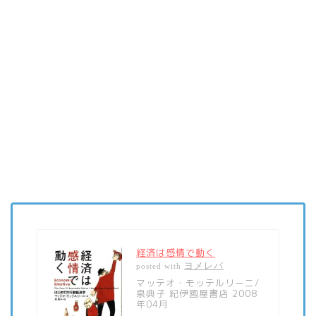
経済は感情で動く
ヨメレバ
posted with
マッテオ・モッテルリーニ/
泉典子 紀伊國屋書店 2008
年04月