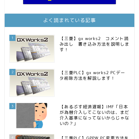
お金に困らない生活（インデックス投資ブログ）
11位
FPが実践するお金の知恵を磨く勉強会
12位
庶民的家族がインデックス投資でセミリタイア目指してみた
13位
よく読まれている記事
MBAのインデックス投資日記
14位
インデックス投資でも富裕層
15位
1
【三菱】gx works2 コメント読
み出し 書き込み方法を説明しま
す！
2
【三菱PLC】gx works2 PCデー
タ削除方法を解説します！
3
【あるぷす経済遅報】IMF「日本
が為替介入してこないのは、まだ
介入基準になってないからじゃな
いの？」
4
【三菱PLC】GPPW PC変更方法を