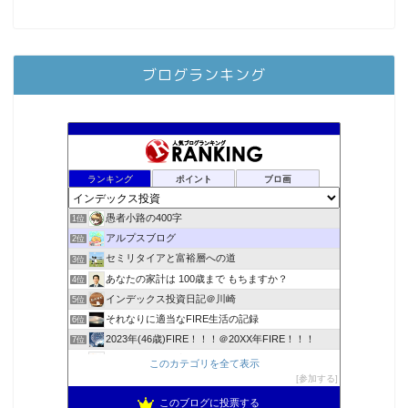
ブログランキング
ランキング
ポイント
ブロ画
愚者小路の400字
1位
アルプスブログ
2位
セミリタイアと富裕層への道
3位
あなたの家計は 100歳まで もちますか？
4位
インデックス投資日記＠川崎
5位
それなりに適当なFIRE生活の記録
6位
2023年(46歳)FIRE！！！＠20XX年FIRE！！！
7位
降りてからの人生
8位
このカテゴリを全て表示
スパコンSEが効率的投資で一家セミリタイアするブログ
参加する
9位
3階建ての資産形成
10位
このブログに投票する