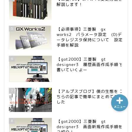
解説します！
ホーム
5
【必須事項】三菱製 gx
works2 パラメータ設定 (D)デ
ータレジスタ保持について 設定
シーケンス制御
手順を解説
趣味
6
【got2000】三菱製 gt
designer3 履歴画面作成手順を
書いていくよー
金融
7
【アルプスブログ】僕の生態をこ
ちらの記事で簡単にまとめてみま
した
メニュー
8
【got2000】三菱製 gt
designer3 画面新規作成手順を
ご紹介！