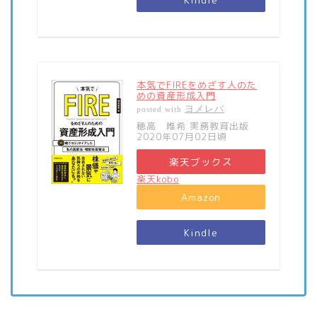
本気でFIREをめざす人のた
めの資産形成入門
ヨメレバ
posted with
穂高 唯希 実務教育出版
2020年07月02日頃
楽天ブックス
楽天kobo
Amazon
Kindle