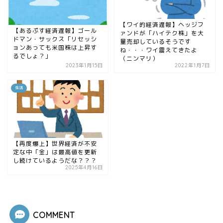
【ワイ的経済遅報】ヘッジフ
【あるぷす経済遅報】ゴール
ァンドが「ハイテク株」を大
ドマン・サックス「リセッシ
量売却しているそうです
ョンあっても米国株は上昇す
ね・・・ワイ震えてきたよ
るでしょ？」
（ニンマリ）
2023年1月15日
2022年1月7日
生活
【再度爆上】世界経済が不安
定な中「金」は最高値を更新
し続けているようだな？？？
2025年4月16日
COMMENT