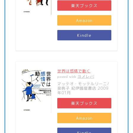
楽天ブックス
Amazon
Kindle
世界は感情で動く
ヨメレバ
posted with
マッテオ・モッテルリーニ/
泉典子 紀伊國屋書店 2009
年01月
楽天ブックス
Amazon
Kindle