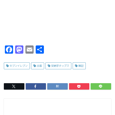
F
M
E
共
a
a
m
有
c
s
ai
セブンイレブン
出張
安納芋チップス
雑記
e
t
l
b
o
o
d
o
o
k
n