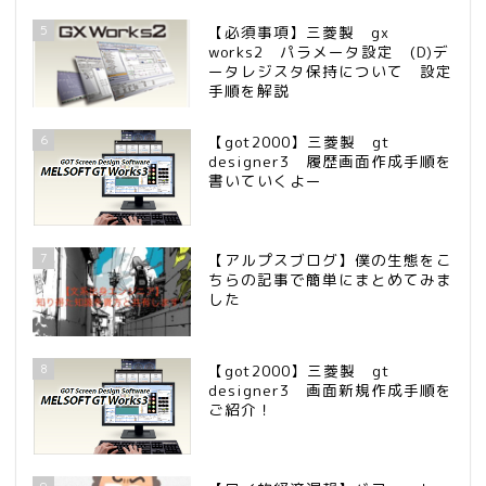
5
【必須事項】三菱製 gx
works2 パラメータ設定 (D)デ
ータレジスタ保持について 設定
手順を解説
6
【got2000】三菱製 gt
designer3 履歴画面作成手順を
書いていくよー
7
【アルプスブログ】僕の生態をこ
ちらの記事で簡単にまとめてみま
した
8
【got2000】三菱製 gt
designer3 画面新規作成手順を
ご紹介！