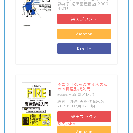
泉典子 紀伊國屋書店 2009
年01月
楽天ブックス
Amazon
Kindle
本気でFIREをめざす人のた
めの資産形成入門
ヨメレバ
posted with
穂高 唯希 実務教育出版
2020年07月02日頃
楽天ブックス
楽天kobo
Amazon