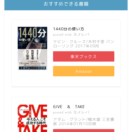
おすすめできる書籍
1440分の使い方
ヨメレバ
posted with
ケビン・クルーズ/木村千里 パン
ローリング 2017年09月
楽天ブックス
Amazon
GIVE ＆ TAKE
ヨメレバ
posted with
アダム・グラント/楠木建 三笠書
房 2014年01月10日頃