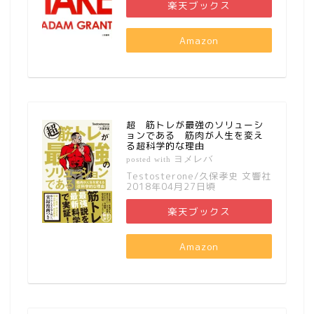
楽天ブックス
Amazon
超 筋トレが最強のソリューシ
ョンである 筋肉が人生を変え
る超科学的な理由
ヨメレバ
posted with
Testosterone/久保孝史 文響社
2018年04月27日頃
楽天ブックス
Amazon