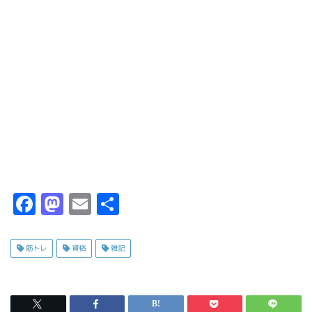
F
M
E
共
a
a
m
有
c
s
ai
筋トレ
資格
雑記
e
t
l
b
o