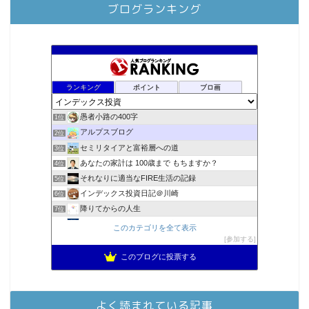
ブログランキング
ランキング
ポイント
ブロ画
愚者小路の400字
1位
アルプスブログ
2位
セミリタイアと富裕層への道
3位
あなたの家計は 100歳まで もちますか？
4位
それなりに適当なFIRE生活の記録
5位
インデックス投資日記＠川崎
6位
降りてからの人生
7位
MBAのインデックス投資日記
8位
このカテゴリを全て表示
スパコンSEが効率的投資で一家セミリタイアするブログ
参加する
9位
2023年(46歳)FIRE！！！＠20XX年FIRE！！！
10位
このブログに投票する
お金に困らない生活（インデックス投資ブログ）
11位
3階建ての資産形成
12位
庶民的家族がインデックス投資でセミリタイア目指してみた
13位
よく読まれている記事