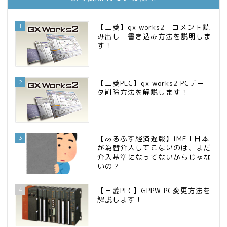
FPが実践するお金の知恵を磨く勉強会
14位
インデックス投資でも富裕層
15位
1
【三菱】gx works2 コメント読
み出し 書き込み方法を説明しま
す！
2
【三菱PLC】gx works2 PCデー
タ削除方法を解説します！
3
【あるぷす経済遅報】IMF「日本
が為替介入してこないのは、まだ
介入基準になってないからじゃな
いの？」
4
【三菱PLC】GPPW PC変更方法を
解説します！