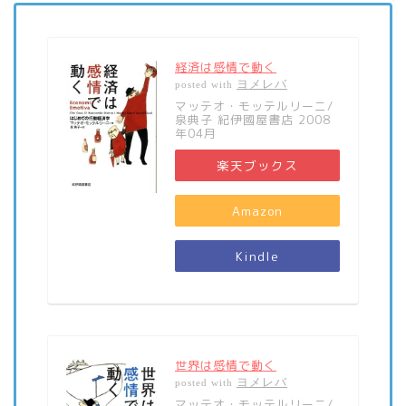
経済は感情で動く
ヨメレバ
posted with
マッテオ・モッテルリーニ/
泉典子 紀伊國屋書店 2008
年04月
楽天ブックス
Amazon
Kindle
世界は感情で動く
ヨメレバ
posted with
マッテオ・モッテルリーニ/