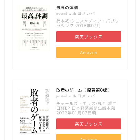
最高の体調
ヨメレバ
posted with
鈴木祐 クロスメディア・パブリ
ッシング 2018年07月
楽天ブックス
Amazon
敗者のゲーム［原著第8版］
ヨメレバ
posted with
チャールズ・エリス/鹿毛 雄二
日経BP 日本経済新聞出版本部
2022年01月07日頃
楽天ブックス
Amazon