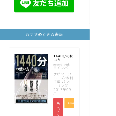
おすすめできる書籍
1440分の使
い方
posted with
ヨメレバ
ケビン・ク
ルーズ/木村
千里 パンロ
ーリング
2017年09
月
楽
Amazon
天
ブ
ッ