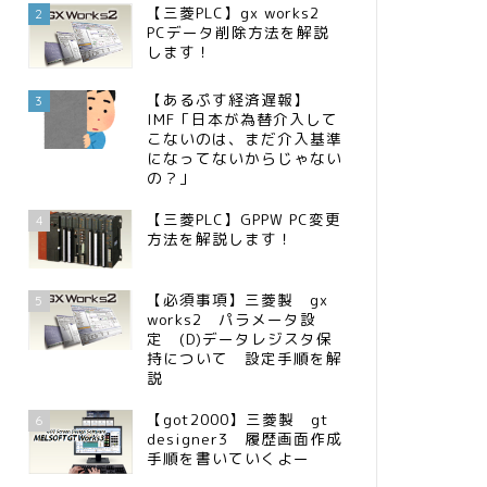
【三菱PLC】gx works2
2
PCデータ削除方法を解説
します！
【あるぷす経済遅報】
3
IMF「日本が為替介入して
こないのは、まだ介入基準
になってないからじゃない
の？」
【三菱PLC】GPPW PC変更
4
方法を解説します！
【必須事項】三菱製 gx
5
works2 パラメータ設
定 (D)データレジスタ保
持について 設定手順を解
説
【got2000】三菱製 gt
6
designer3 履歴画面作成
手順を書いていくよー