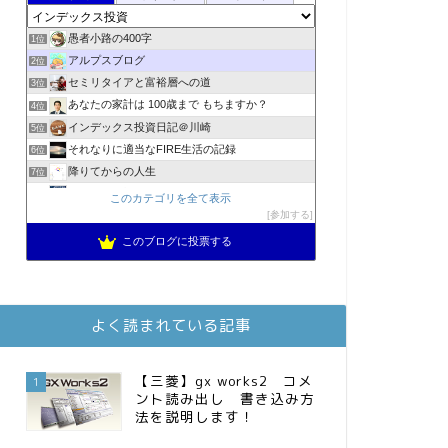
愚者小路の400字
1位
アルプスブログ
2位
セミリタイアと富裕層への道
3位
あなたの家計は 100歳まで もちますか？
4位
インデックス投資日記＠川崎
5位
それなりに適当なFIRE生活の記録
6位
降りてからの人生
7位
2023年(46歳)FIRE！！！＠20XX年FIRE！！！
8位
このカテゴリを全て表示
3階建ての資産形成
参加する
9位
スパコンSEが効率的投資で一家セミリタイアするブログ
10位
このブログに投票する
MBAのインデックス投資日記
11位
お金に困らない生活（インデックス投資ブログ）
12位
庶民的家族がインデックス投資でセミリタイア目指してみた
13位
よく読まれている記事
FPが実践するお金の知恵を磨く勉強会
14位
インデックス投資でも富裕層
15位
【三菱】gx works2 コメ
1
ント読み出し 書き込み方
法を説明します！