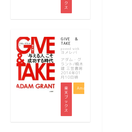
ク
ス
GIVE ＆
TAKE
posted with
ヨメレバ
アダム・グ
ラント/楠木
建 三笠書房
2014年01
月10日頃
楽
Amazon
天
ブ
ッ
ク
ス