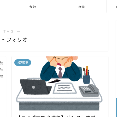
金融
趣味
 TAG ―
ートフォリオ
経済記事