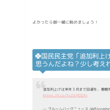
よかったら御一緒に眺めましょう！
国民民主党「追加利上
思うんだよね？少し考え
追加利上げは来年３月まで回避を、春闘
https://t.co/fvJStHDDfr
— ブルームバーグニュース (@Bloomber