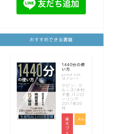
おすすめできる書籍
1440分の使
い方
posted with
ヨメレバ
ケビン・ク
ルーズ/木村
千里 パンロ
ーリング
2017年09
月
楽
Amazon
天
ブ
ッ