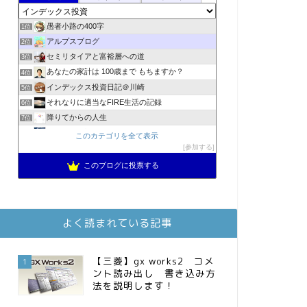
愚者小路の400字
1位
アルプスブログ
2位
セミリタイアと富裕層への道
3位
あなたの家計は 100歳まで もちますか？
4位
インデックス投資日記＠川崎
5位
それなりに適当なFIRE生活の記録
6位
降りてからの人生
7位
2023年(46歳)FIRE！！！＠20XX年FIRE！！！
8位
このカテゴリを全て表示
3階建ての資産形成
参加する
9位
スパコンSEが効率的投資で一家セミリタイアするブログ
10位
このブログに投票する
MBAのインデックス投資日記
11位
お金に困らない生活（インデックス投資ブログ）
12位
庶民的家族がインデックス投資でセミリタイア目指してみた
13位
よく読まれている記事
FPが実践するお金の知恵を磨く勉強会
14位
インデックス投資でも富裕層
15位
【三菱】gx works2 コメ
1
ント読み出し 書き込み方
法を説明します！