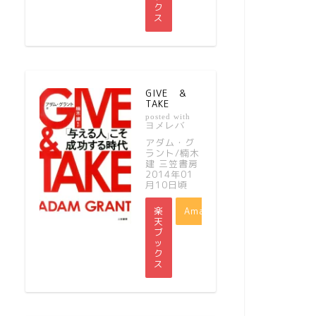
ク
ス
GIVE ＆
TAKE
posted with
ヨメレバ
アダム・グ
ラント/楠木
建 三笠書房
2014年01
月10日頃
楽
Amazon
天
ブ
ッ
ク
ス