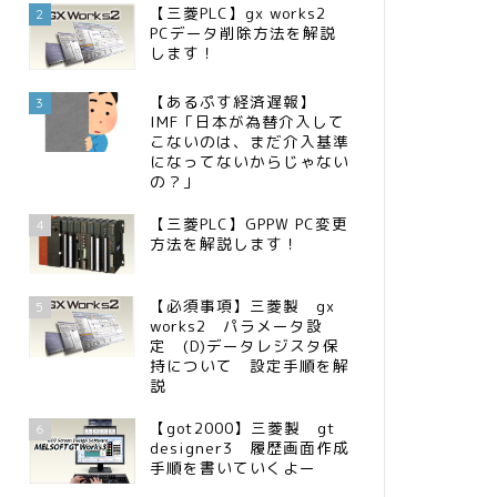
【三菱PLC】gx works2
2
PCデータ削除方法を解説
します！
【あるぷす経済遅報】
3
IMF「日本が為替介入して
こないのは、まだ介入基準
になってないからじゃない
の？」
【三菱PLC】GPPW PC変更
4
方法を解説します！
【必須事項】三菱製 gx
5
works2 パラメータ設
定 (D)データレジスタ保
持について 設定手順を解
説
【got2000】三菱製 gt
6
designer3 履歴画面作成
手順を書いていくよー