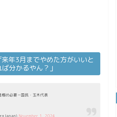
げ来年3月までやめた方がいいと
れば分かるやん？」
見極め必要－国民・玉木代表
gJapan)
November 1, 2024