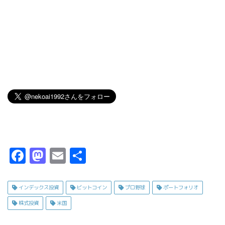
F
M
E
共
a
a
m
有
c
s
ai
インデックス投資
ビットコイン
プロ野球
ポートフォリオ
e
t
l
株式投資
米国
b
o