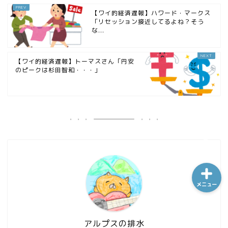
【ワイ的経済遅報】ハワード・マークス
「リセッション接近してるよね？そう
な...
ホーム
【ワイ的経済遅報】トーマスさん「円安
シーケンス制御
のピークは杉田智和・・・」
趣味
金融
メニュー
アルプスの排水