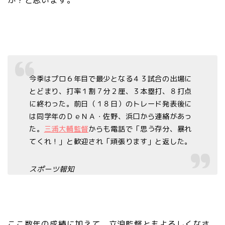
か？と思います。
今季はプロ６年目で最少となる４３試合の出場に
とどまり、打率１割７分２厘、３本塁打、８打点
に終わった。前日（１８日）のトレード発表後に
は同学年のＤｅＮＡ・佐野、浜口から連絡があっ
た。
三浦大輔監督
からも電話で「思う存分、暴れ
てくれ！」と歓迎され「頑張ります」と返した。
スポーツ報知
ここ数年の成績に加えて、立浪監督ともよろしくなさ