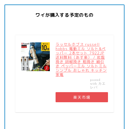
ワイが購入する予定のもの
ラッセルホブス russell
hobbs 電動ミル ソルト&ペ
ッパー 2本セット 7922JP
送料無料（あす楽） / 岩塩
挽き 胡椒挽き 粗挽き 細引
き ペッパーミル ソルトミル
シンプル おしゃれ キッチン
家電
posted
カエ
with
レバ
楽天市場