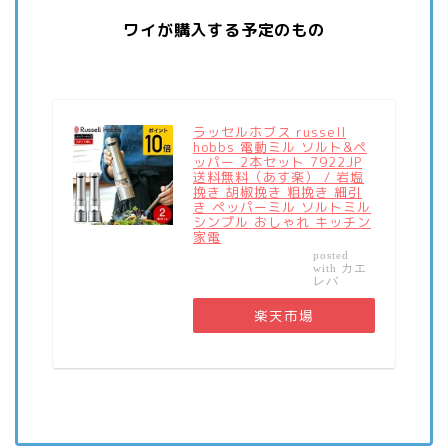
ワイが購入する予定のもの
ラッセルホブス russell
hobbs 電動ミル ソルト&ペ
ッパー 2本セット 7922JP
送料無料（あす楽） / 岩塩
挽き 胡椒挽き 粗挽き 細引
き ペッパーミル ソルトミル
シンプル おしゃれ キッチン
家電
posted
カエ
with
レバ
楽天市場