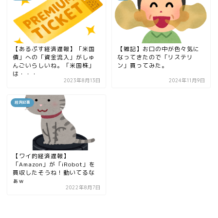
【あるぷす経済遅報】「米国
【雑記】お口の中が色々気に
債」への「資金流入」がしゅ
なってきたので「リステリ
んごいらしいね。「米国株」
ン」買ってみた。
は・・・
2023年8月13日
2024年11月9日
経済記事
【ワイ的経済遅報】
「Amazon」が「iRobot」を
買収したそうね！動いてるな
ぁw
2022年8月7日