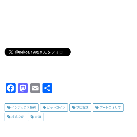
F
M
E
共
a
a
m
有
c
s
ai
インデックス投資
ビットコイン
プロ野球
ポートフォリオ
e
t
l
株式投資
米国
b
o