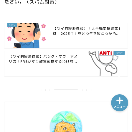
ださい。（スパム対策）
ホーム
【ワイ的経済遅報】「大手機関投資家」
は「2023年」をどう生き抜こうか色...
シーケンス制御
趣味
【ワイ的経済遅報】バンク・オブ・アメ
リカ「FRBがすぐ政策転換するわけな...
金融
メニュー