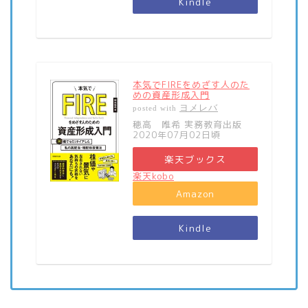
Kindle
本気でFIREをめざす人のた
めの資産形成入門
ヨメレバ
posted with
穂高 唯希 実務教育出版
2020年07月02日頃
楽天ブックス
楽天kobo
Amazon
Kindle