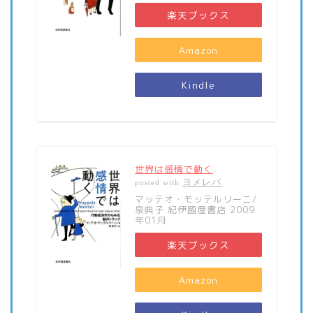
楽天ブックス
Amazon
Kindle
世界は感情で動く
ヨメレバ
posted with
マッテオ・モッテルリーニ/
泉典子 紀伊國屋書店 2009
年01月
楽天ブックス
Amazon