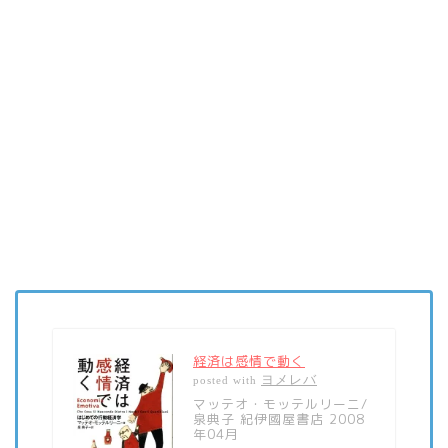
経済は感情で動く
ヨメレバ
posted with
マッテオ・モッテルリーニ/
泉典子 紀伊國屋書店 2008
年04月