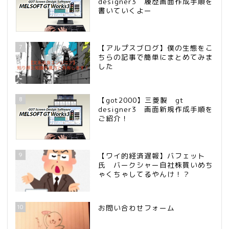
designer3 履歴画面作成手順を
書いていくよー
7
【アルプスブログ】僕の生態をこ
ちらの記事で簡単にまとめてみま
した
8
【got2000】三菱製 gt
designer3 画面新規作成手順を
ご紹介！
9
【ワイ的経済遅報】バフェット
氏 バークシャー自社株買いめち
ゃくちゃしてるやんけ！？
10
お問い合わせフォーム