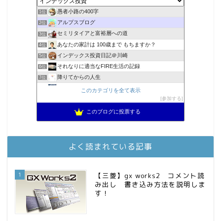
愚者小路の400字
1位
アルプスブログ
2位
セミリタイアと富裕層への道
3位
あなたの家計は 100歳まで もちますか？
4位
インデックス投資日記＠川崎
5位
それなりに適当なFIRE生活の記録
6位
降りてからの人生
7位
2023年(46歳)FIRE！！！＠20XX年FIRE！！！
8位
このカテゴリを全て表示
MBAのインデックス投資日記
参加する
9位
スパコンSEが効率的投資で一家セミリタイアするブログ
10位
このブログに投票する
3階建ての資産形成
11位
お金に困らない生活（インデックス投資ブログ）
12位
庶民的家族がインデックス投資でセミリタイア目指してみた
13位
よく読まれている記事
FPが実践するお金の知恵を磨く勉強会
14位
インデックス投資でも富裕層
15位
1
【三菱】gx works2 コメント読
み出し 書き込み方法を説明しま
す！