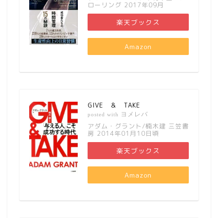
ローリング 2017年09月
楽天ブックス
Amazon
GIVE ＆ TAKE
ヨメレバ
posted with
アダム・グラント/楠木建 三笠書
房 2014年01月10日頃
楽天ブックス
Amazon