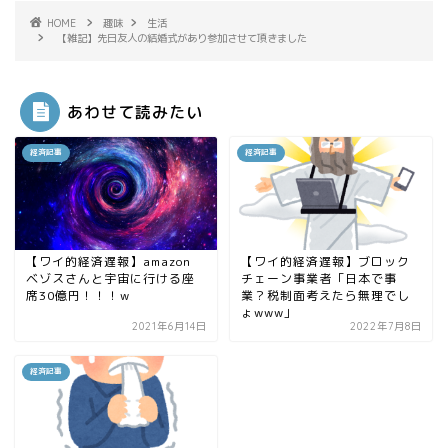
HOME
趣味
生活
【雑記】先日友人の結婚式があり参加させて頂きました
あわせて読みたい
経済記事
経済記事
【ワイ的経済遅報】amazon
【ワイ的経済遅報】ブロック
ベゾスさんと宇宙に行ける座
チェーン事業者「日本で事
席30億円！！！w
業？税制面考えたら無理でし
ょwww」
2021年6月14日
2022年7月8日
経済記事