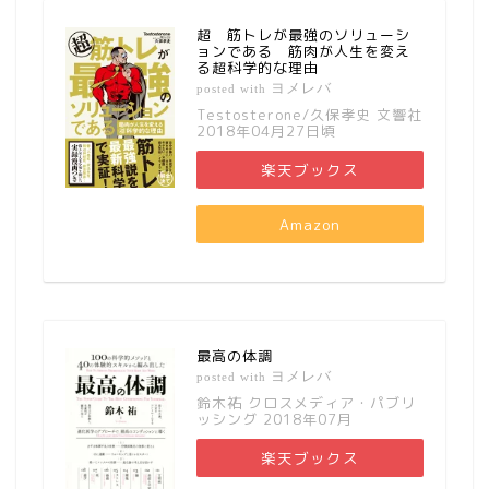
超 筋トレが最強のソリューシ
ョンである 筋肉が人生を変え
る超科学的な理由
ヨメレバ
posted with
Testosterone/久保孝史 文響社
2018年04月27日頃
楽天ブックス
Amazon
最高の体調
ヨメレバ
posted with
鈴木祐 クロスメディア・パブリ
ッシング 2018年07月
楽天ブックス