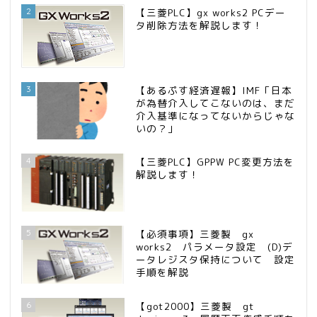
2
【三菱PLC】gx works2 PCデー
タ削除方法を解説します！
3
【あるぷす経済遅報】IMF「日本
が為替介入してこないのは、まだ
介入基準になってないからじゃな
いの？」
4
【三菱PLC】GPPW PC変更方法を
解説します！
5
【必須事項】三菱製 gx
works2 パラメータ設定 (D)デ
ータレジスタ保持について 設定
手順を解説
6
【got2000】三菱製 gt