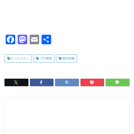
F
M
E
共
a
a
m
有
c
s
ai
ビットコイン
プロ野球
株式投資
e
t
l
b
o
o
d
o
o
k
n