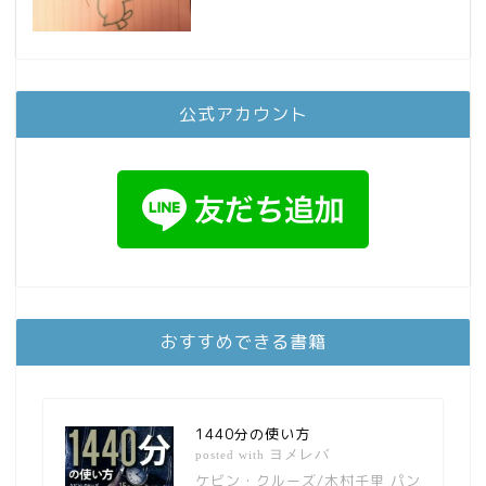
公式アカウント
おすすめできる書籍
1440分の使い方
ヨメレバ
posted with
ケビン・クルーズ/木村千里 パン