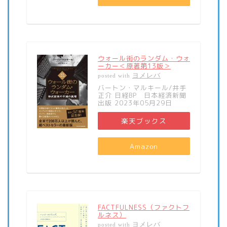
ウォール街のランダム・ウォ
ーカー＜原著第13版＞
ヨメレバ
posted with
バートン・マルキール/井手
正介 日経BP 日本経済新聞
出版 2023年05月29日
楽天ブックス
Amazon
FACTFULNESS（ファクトフ
ルネス）
ヨメレバ
posted with