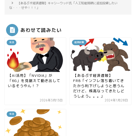
【あるぷす経済遅報】キャシーウッド氏「人工知能銘柄に追加投資したい
な・・・せや！！！」
あわせて読みたい
生活
経済記事
【AI活用】「NVIDIA」が
【あるぷす経済遅報】
「6G」を見据えて動き出して
FRB「インフレ落ち着いてき
いるそうやん！？
たから利下げしようと思うん
だけど、株高なってきたしど
うしよう。。。」
2026年3月13日
2024年1月28日
生活