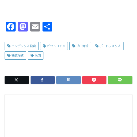
F
M
E
共
a
a
m
有
c
s
ai
インデックス投資
ビットコイン
プロ野球
ポートフォリオ
e
t
l
株式投資
米国
b
o
o
d
o
o
k
n