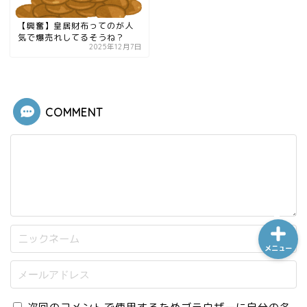
【興奮】皇居財布ってのが人
気で爆売れしてるそうね？
2025年12月7日
ホーム
シーケンス制御
COMMENT
趣味
金融
メニュー