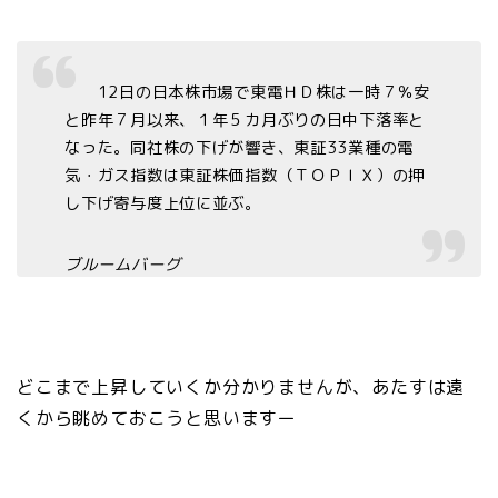
12日の日本株市場で東電ＨＤ株は一時７％安
と昨年７月以来、１年５カ月ぶりの日中下落率と
なった。同社株の下げが響き、東証33業種の電
気・ガス指数は東証株価指数（ＴＯＰＩＸ）の押
し下げ寄与度上位に並ぶ。
ブルームバーグ
どこまで上昇していくか分かりませんが、あたすは遠
くから眺めておこうと思いますー