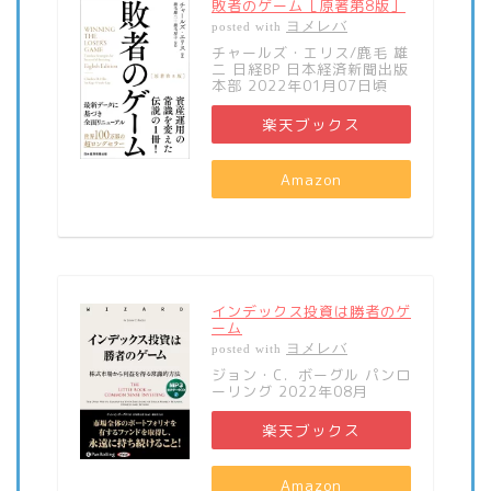
敗者のゲーム［原著第8版］
ヨメレバ
posted with
チャールズ・エリス/鹿毛 雄
二 日経BP 日本経済新聞出版
本部 2022年01月07日頃
楽天ブックス
Amazon
インデックス投資は勝者のゲ
ーム
ヨメレバ
posted with
ジョン・C．ボーグル パンロ
ーリング 2022年08月
楽天ブックス
Amazon