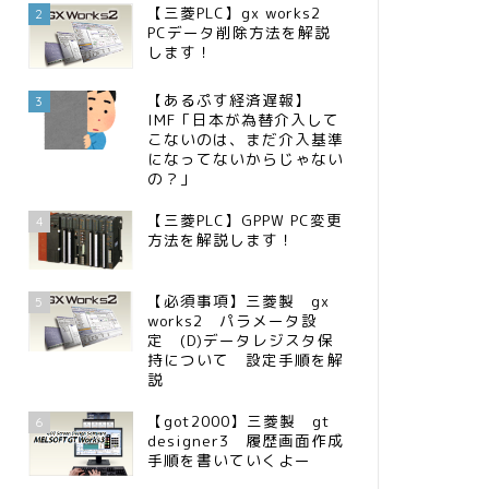
【三菱PLC】gx works2
2
PCデータ削除方法を解説
します！
【あるぷす経済遅報】
3
IMF「日本が為替介入して
こないのは、まだ介入基準
になってないからじゃない
の？」
【三菱PLC】GPPW PC変更
4
方法を解説します！
【必須事項】三菱製 gx
5
works2 パラメータ設
定 (D)データレジスタ保
持について 設定手順を解
説
【got2000】三菱製 gt
6
designer3 履歴画面作成
手順を書いていくよー