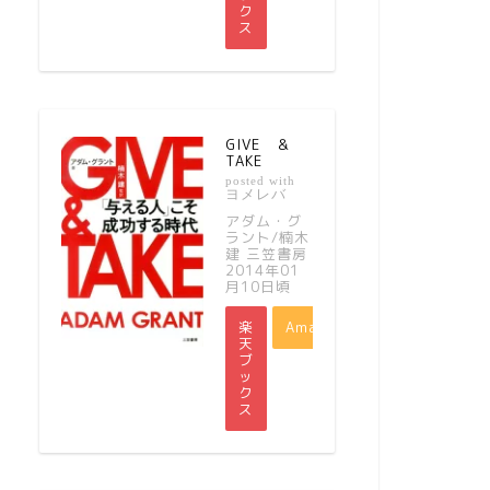
ク
ス
GIVE ＆
TAKE
posted with
ヨメレバ
アダム・グ
ラント/楠木
建 三笠書房
2014年01
月10日頃
楽
Amazon
天
ブ
ッ
ク
ス