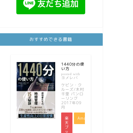
おすすめできる書籍
1440分の使
い方
posted with
ヨメレバ
ケビン・ク
ルーズ/木村
千里 パンロ
ーリング
2017年09
月
楽
Amazon
天
ブ
ッ