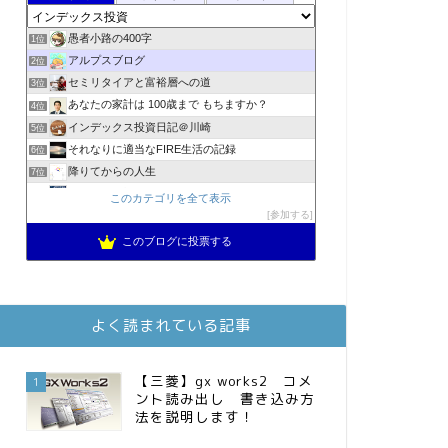
愚者小路の400字
1位
アルプスブログ
2位
セミリタイアと富裕層への道
3位
あなたの家計は 100歳まで もちますか？
4位
インデックス投資日記＠川崎
5位
それなりに適当なFIRE生活の記録
6位
降りてからの人生
7位
2023年(46歳)FIRE！！！＠20XX年FIRE！！！
8位
このカテゴリを全て表示
3階建ての資産形成
参加する
9位
スパコンSEが効率的投資で一家セミリタイアするブログ
10位
このブログに投票する
MBAのインデックス投資日記
11位
お金に困らない生活（インデックス投資ブログ）
12位
庶民的家族がインデックス投資でセミリタイア目指してみた
13位
よく読まれている記事
FPが実践するお金の知恵を磨く勉強会
14位
インデックス投資でも富裕層
15位
【三菱】gx works2 コメ
1
ント読み出し 書き込み方
法を説明します！