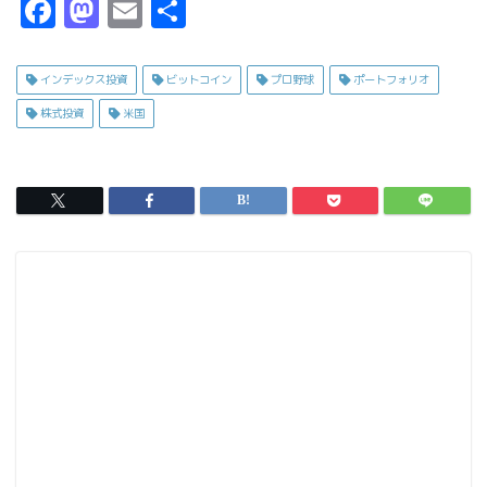
F
M
E
共
a
a
m
有
c
s
ai
インデックス投資
ビットコイン
プロ野球
ポートフォリオ
e
t
l
株式投資
米国
b
o
o
d
o
o
k
n