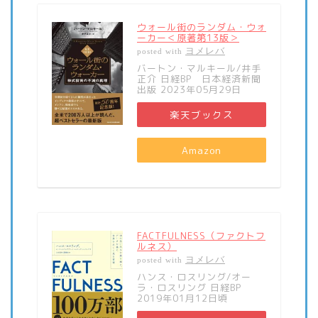
ウォール街のランダム・ウォ
ーカー＜原著第13版＞
ヨメレバ
posted with
バートン・マルキール/井手
正介 日経BP 日本経済新聞
出版 2023年05月29日
楽天ブックス
Amazon
FACTFULNESS（ファクトフ
ルネス）
ヨメレバ
posted with
ハンス・ロスリング/オー
ラ・ロスリング 日経BP
2019年01月12日頃