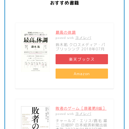
おすすめ書籍
最高の体調
ヨメレバ
posted with
鈴木祐 クロスメディア・パ
ブリッシング 2018年07月
楽天ブックス
Amazon
敗者のゲーム［原著第8版］
ヨメレバ
posted with
チャールズ・エリス/鹿毛 雄
二 日経BP 日本経済新聞出版