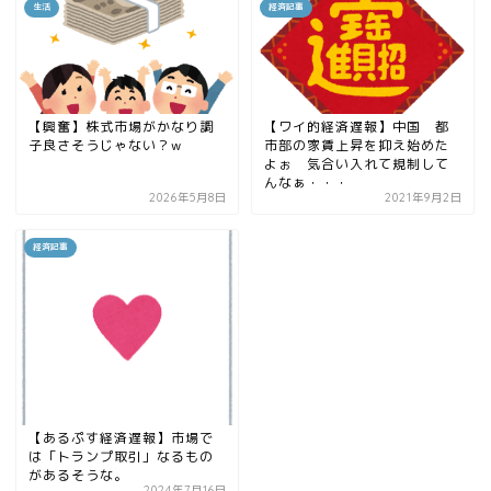
生活
経済記事
【興奮】株式市場がかなり調
【ワイ的経済遅報】中国 都
子良さそうじゃない？w
市部の家賃上昇を抑え始めた
よぉ 気合い入れて規制して
んなぁ・・・
2026年5月8日
2021年9月2日
経済記事
【あるぷす経済遅報】市場で
は「トランプ取引」なるもの
があるそうな。
2024年7月16日