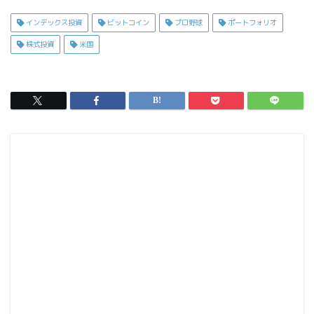
a
a
m
有
c
s
ai
インデックス投資
ビットコイン
プロ野球
ポートフォリオ
e
t
l
株式投資
米国
b
o
o
d
o
o
k
n