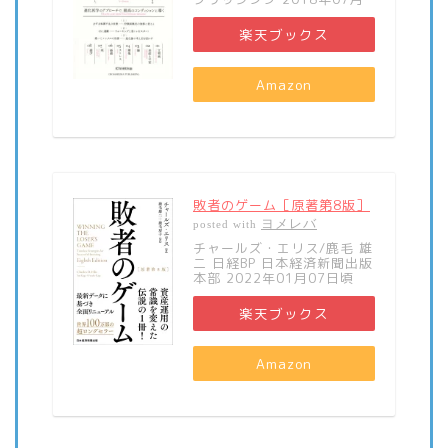
楽天ブックス
Amazon
敗者のゲーム［原著第8版］
ヨメレバ
posted with
チャールズ・エリス/鹿毛 雄
二 日経BP 日本経済新聞出版
本部 2022年01月07日頃
楽天ブックス
Amazon