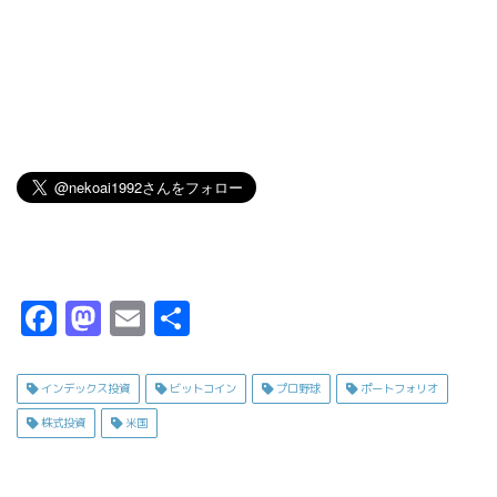
F
M
E
共
a
a
m
有
c
s
ai
インデックス投資
ビットコイン
プロ野球
ポートフォリオ
e
t
l
株式投資
米国
b
o
o
d