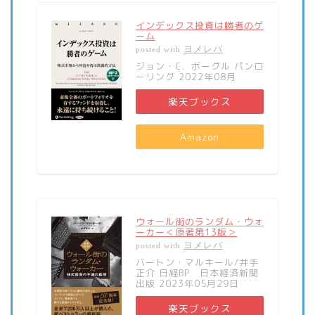
インデックス投資は勝者のゲ
ーム
ヨメレバ
posted with
ジョン・C．ボーグル パンロ
ーリング 2022年08月
楽天ブックス
Amazon
ウォール街のランダム・ウォ
ーカー＜原著第13版＞
ヨメレバ
posted with
バートン・マルキール/井手
正介 日経BP 日本経済新聞
出版 2023年05月29日
楽天ブックス