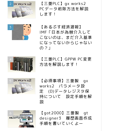
【三菱PLC】gx works2
2
PCデータ削除方法を解説
します！
【あるぷす経済遅報】
3
IMF「日本が為替介入して
こないのは、まだ介入基準
になってないからじゃない
の？」
【三菱PLC】GPPW PC変更
4
方法を解説します！
【必須事項】三菱製 gx
5
works2 パラメータ設
定 (D)データレジスタ保
持について 設定手順を解
説
【got2000】三菱製 gt
6
designer3 履歴画面作成
手順を書いていくよー