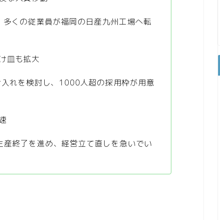
い、多くの従業員が福岡の日産九州工場へ転
け皿も拡大
け入れを検討し、1000人超の採用枠が用意
速
生産終了を進め、経営立て直しを急いでい