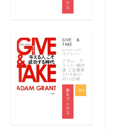
ク
ス
GIVE ＆
TAKE
posted with
ヨメレバ
アダム・グ
ラント/楠木
建 三笠書房
2014年01
月10日頃
楽
Amazon
天
ブ
ッ
ク
ス