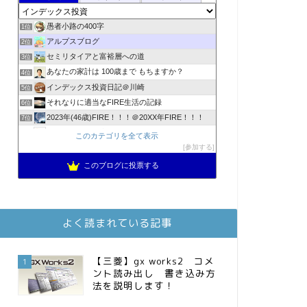
愚者小路の400字
1位
アルプスブログ
2位
セミリタイアと富裕層への道
3位
あなたの家計は 100歳まで もちますか？
4位
インデックス投資日記＠川崎
5位
それなりに適当なFIRE生活の記録
6位
2023年(46歳)FIRE！！！＠20XX年FIRE！！！
7位
降りてからの人生
8位
このカテゴリを全て表示
スパコンSEが効率的投資で一家セミリタイアするブログ
参加する
9位
3階建ての資産形成
10位
このブログに投票する
お金に困らない生活（インデックス投資ブログ）
11位
庶民的家族がインデックス投資でセミリタイア目指してみた
12位
FPが実践するお金の知恵を磨く勉強会
13位
よく読まれている記事
MBAのインデックス投資日記
14位
インデックス投資でも富裕層
15位
【三菱】gx works2 コメ
1
ント読み出し 書き込み方
法を説明します！