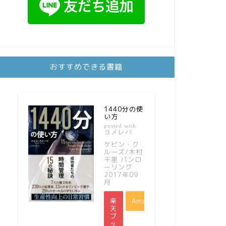
おすすめできる書籍
1440分の使
い方
posted with
ヨメレバ
ケビン・ク
ルーズ/木村
千里 パンロ
ーリング
2017年09
月
楽
Amazon
天
ブ
ッ