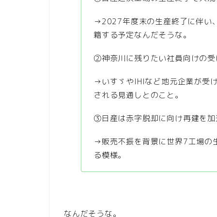
→2027年度末の生産終了に伴
籍する予定なんだそうな。
②神奈川に残りたい社員向けの受
→いすゞやIHIなど地元企業が受
される見通しとのこと。
③日産は赤字脱却に向け再建を加
→販売不振を背景に世界7工場の
る模様。
なんだそうな。