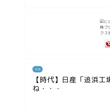
生活
【時代】日産「追浜工
ね・・・