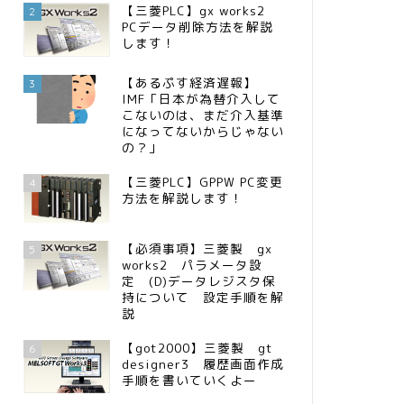
【三菱PLC】gx works2
2
PCデータ削除方法を解説
します！
【あるぷす経済遅報】
3
IMF「日本が為替介入して
こないのは、まだ介入基準
になってないからじゃない
の？」
【三菱PLC】GPPW PC変更
4
方法を解説します！
【必須事項】三菱製 gx
5
works2 パラメータ設
定 (D)データレジスタ保
持について 設定手順を解
説
【got2000】三菱製 gt
6
designer3 履歴画面作成
手順を書いていくよー