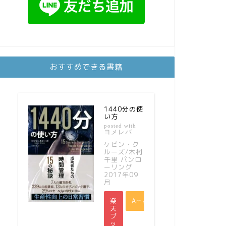
おすすめできる書籍
1440分の使
い方
posted with
ヨメレバ
ケビン・ク
ルーズ/木村
千里 パンロ
ーリング
2017年09
月
楽
Amazon
天
ブ
ッ