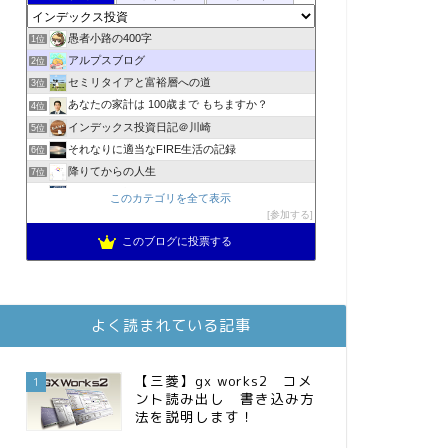
愚者小路の400字
1位
アルプスブログ
2位
セミリタイアと富裕層への道
3位
あなたの家計は 100歳まで もちますか？
4位
インデックス投資日記＠川崎
5位
それなりに適当なFIRE生活の記録
6位
降りてからの人生
7位
2023年(46歳)FIRE！！！＠20XX年FIRE！！！
8位
このカテゴリを全て表示
スパコンSEが効率的投資で一家セミリタイアするブログ
参加する
9位
3階建ての資産形成
10位
このブログに投票する
お金に困らない生活（インデックス投資ブログ）
11位
FPが実践するお金の知恵を磨く勉強会
12位
庶民的家族がインデックス投資でセミリタイア目指してみた
13位
よく読まれている記事
MBAのインデックス投資日記
14位
インデックス投資でも富裕層
15位
【三菱】gx works2 コメ
1
ント読み出し 書き込み方
法を説明します！