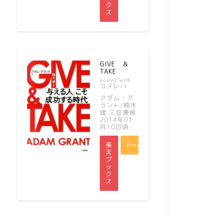
ク
ス
GIVE ＆
TAKE
posted with
ヨメレバ
アダム・グ
ラント/楠木
建 三笠書房
2014年01
月10日頃
楽
Amazon
天
ブ
ッ
ク
ス