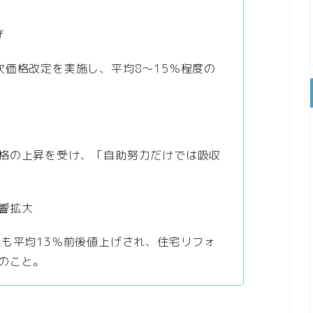
げ
次価格改定を実施し、平均8〜15％程度の
格の上昇を受け、「自助努力だけでは吸収
響拡大
根も平均13％前後値上げされ、住宅リフォ
のこと。