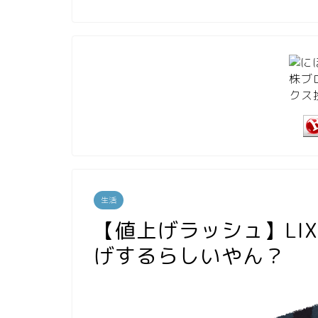
生活
【値上げラッシュ】LI
げするらしいやん？