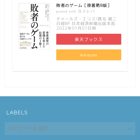
敗者のゲーム［原著第8版］
ヨメレバ
posted with
チャールズ・エリス/鹿毛 雄二
日経BP 日本経済新聞出版本部
2022年01月07日頃
楽天ブックス
Amazon
LABELS