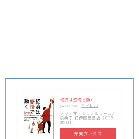
経済は感情で動く
ヨメレバ
posted with
マッテオ・モッテルリーニ/
泉典子 紀伊國屋書店 2008
年04月
楽天ブックス