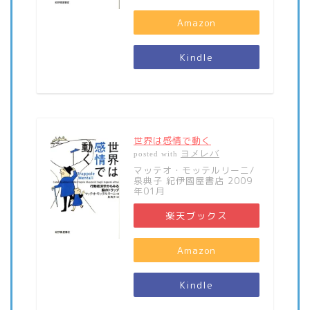
Amazon
Kindle
世界は感情で動く
ヨメレバ
posted with
マッテオ・モッテルリーニ/
泉典子 紀伊國屋書店 2009
年01月
楽天ブックス
Amazon
Kindle