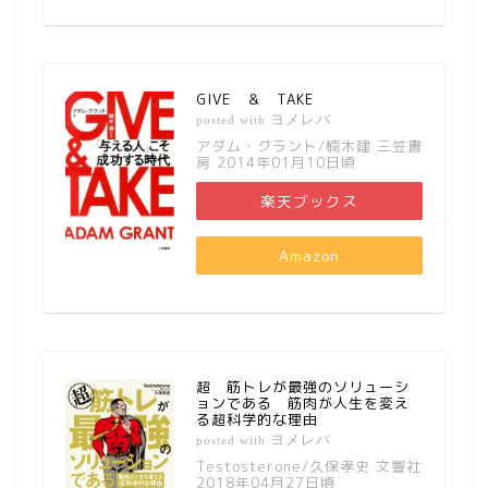
GIVE ＆ TAKE
ヨメレバ
posted with
アダム・グラント/楠木建 三笠書
房 2014年01月10日頃
楽天ブックス
Amazon
超 筋トレが最強のソリューシ
ョンである 筋肉が人生を変え
る超科学的な理由
ヨメレバ
posted with
Testosterone/久保孝史 文響社
2018年04月27日頃