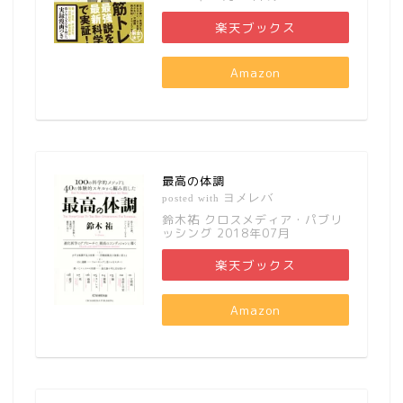
楽天ブックス
Amazon
最高の体調
ヨメレバ
posted with
鈴木祐 クロスメディア・パブリ
ッシング 2018年07月
楽天ブックス
Amazon