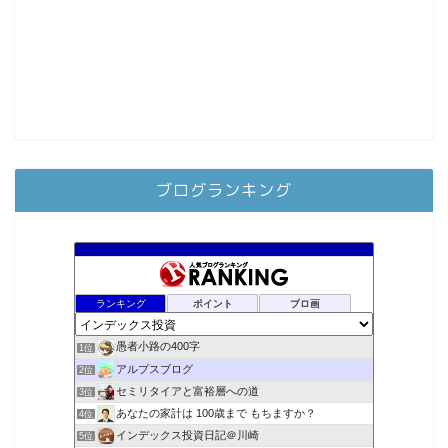
ブログランキング
ランキング
ポイント
ブロ画
愚者小路の400字
1位
アルプスブログ
2位
セミリタイアと富裕層への道
3位
あなたの家計は 100歳まで もちますか？
4位
インデックス投資日記＠川崎
5位