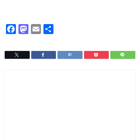
F
M
E
共
a
a
m
有
c
s
ai
e
t
l
b
o
o
d
o
o
k
n