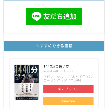
おすすめできる書籍
1440分の使い方
ヨメレバ
posted with
ケビン・クルーズ/木村千里 パン
ローリング 2017年09月
楽天ブックス
Amazon