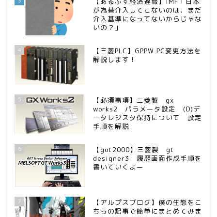
3
【あるぷす経済遅報】IMF「日本
が為替介入してこないのは、まだ
介入基準になってないからじゃな
いの？」
4
【三菱PLC】GPPW PC変更方法を
解説します！
5
【必須事項】三菱製 gx
works2 パラメータ設定 (D)デ
ータレジスタ保持について 設定
手順を解説
6
【got2000】三菱製 gt
designer3 履歴画面作成手順を
書いていくよー
7
【アルプスブログ】僕の生態をこ
ちらの記事で簡単にまとめてみま