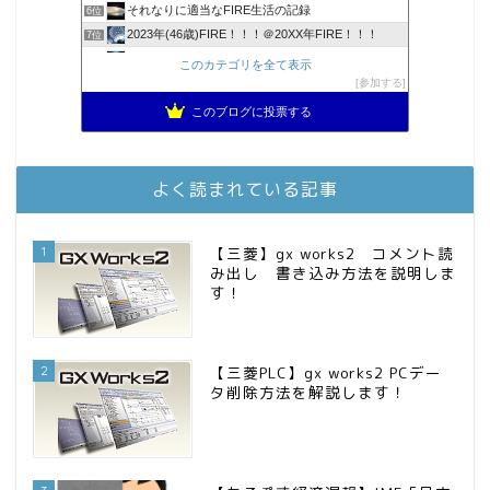
それなりに適当なFIRE生活の記録
6位
2023年(46歳)FIRE！！！＠20XX年FIRE！！！
7位
3階建ての資産形成
8位
このカテゴリを全て表示
降りてからの人生
参加する
9位
スパコンSEが効率的投資で一家セミリタイアするブログ
10位
このブログに投票する
お金に困らない生活（インデックス投資ブログ）
11位
庶民的家族がインデックス投資でセミリタイア目指してみた
12位
MBAのインデックス投資日記
13位
よく読まれている記事
FPが実践するお金の知恵を磨く勉強会
14位
インデックス投資でも富裕層
15位
1
【三菱】gx works2 コメント読
み出し 書き込み方法を説明しま
す！
2
【三菱PLC】gx works2 PCデー
タ削除方法を解説します！