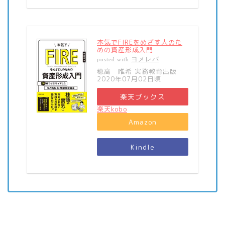
本気でFIREをめざす人のた
めの資産形成入門
ヨメレバ
posted with
穂高 唯希 実務教育出版
2020年07月02日頃
楽天ブックス
楽天kobo
Amazon
Kindle