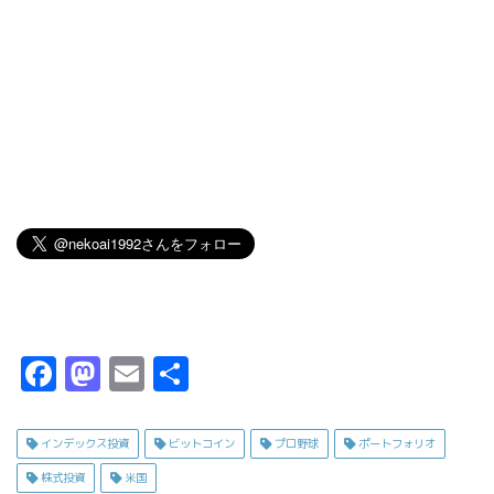
F
M
E
共
a
a
m
有
c
s
ai
インデックス投資
ビットコイン
プロ野球
ポートフォリオ
e
t
l
株式投資
米国