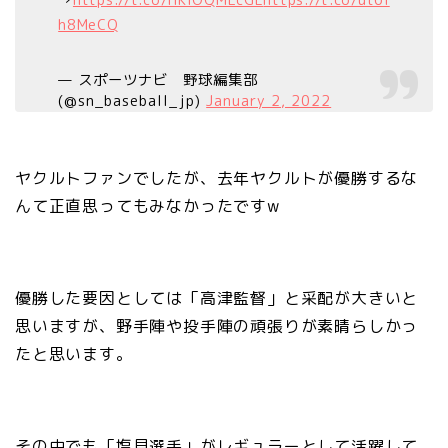
→
https://t.co/HKIOQMLcGE
https://t.co/ut6I
h8MeCQ
— スポーツナビ 野球編集部
(@sn_baseball_jp)
January 2, 2022
ヤクルトファンでしたが、去年ヤクルトが優勝するな
んて正直思ってもみなかったですw
優勝した要因としては「高津監督」と采配が大きいと
思いますが、野手陣や投手陣の頑張りが素晴らしかっ
たと思います。
その中でも「塩見選手」がレギュラーとして活躍して