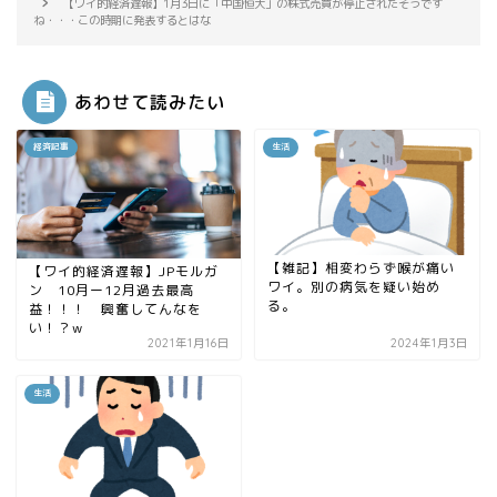
【ワイ的経済遅報】1月3日に「中国恒大」の株式売買が停止されたそうです
ね・・・この時期に発表するとはな
あわせて読みたい
経済記事
生活
【雑記】相変わらず喉が痛い
【ワイ的経済遅報】JPモルガ
ワイ。別の病気を疑い始め
ン 10月ー12月過去最高
る。
益！！！ 興奮してんなを
い！？w
2021年1月16日
2024年1月3日
生活