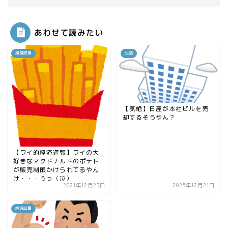
あわせて読みたい
経済記事
生活
【気絶】日産が本社ビルを売
却するそうやん？
【ワイ的経済遅報】ワイの大
好きなマクドナルドのポテト
が販売制限かけられてるやん
け・・・うっ（泣）
2021年12月23日
2025年12月21日
経済記事