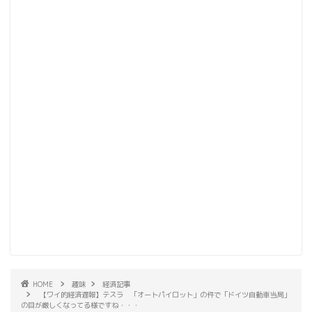
HOME
趣味
経済記事
【ワイ的経済遅報】テスラ 「オートパイロット」の件で「ドイツ自動車当局」
の目が厳しくなってる様ですね・・・