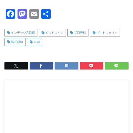
F
M
E
共
a
a
m
有
c
s
ai
インデックス投資
ビットコイン
プロ野球
ポートフォリオ
e
t
l
株式投資
米国
b
o
o
d
o
o
k
n