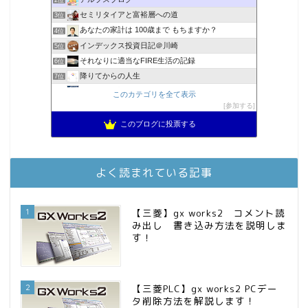
2位
セミリタイアと富裕層への道
3位
あなたの家計は 100歳まで もちますか？
4位
インデックス投資日記＠川崎
5位
それなりに適当なFIRE生活の記録
6位
降りてからの人生
7位
2023年(46歳)FIRE！！！＠20XX年FIRE！！！
8位
このカテゴリを全て表示
MBAのインデックス投資日記
参加する
9位
3階建ての資産形成
10位
このブログに投票する
スパコンSEが効率的投資で一家セミリタイアするブログ
11位
お金に困らない生活（インデックス投資ブログ）
12位
庶民的家族がインデックス投資でセミリタイア目指してみた
13位
よく読まれている記事
FPが実践するお金の知恵を磨く勉強会
14位
インデックス投資でも富裕層
15位
1
【三菱】gx works2 コメント読
み出し 書き込み方法を説明しま
す！
2
【三菱PLC】gx works2 PCデー
タ削除方法を解説します！