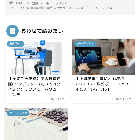
HOME
金融
ポートフォリオ
【ワイの貧弱資産】薄給20代男性 2022.8.31 ポートフォリオ公開
あわせて読みたい
投資ツール
ポートフォリオ
【投資手法記録】僕の投資信
【投資記事】薄給20代男性
託(インデックス)買い入れタ
2020.9.20 株式ポートフォリ
イミングについて バリュー
オ公開 【Part15】
平均法
2020年7月7日
2020年9月20日
ポートフォリオ