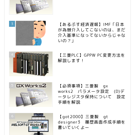
3
【あるぷす経済遅報】IMF「日本
が為替介入してこないのは、まだ
介入基準になってないからじゃな
いの？」
4
【三菱PLC】GPPW PC変更方法を
解説します！
5
【必須事項】三菱製 gx
works2 パラメータ設定 (D)デ
ータレジスタ保持について 設定
手順を解説
6
【got2000】三菱製 gt
designer3 履歴画面作成手順を
書いていくよー