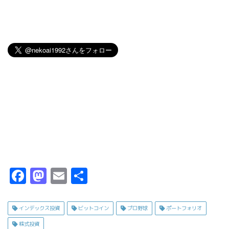
F
M
E
共
a
a
m
有
c
s
ai
インデックス投資
ビットコイン
プロ野球
ポートフォリオ
e
t
l
株式投資