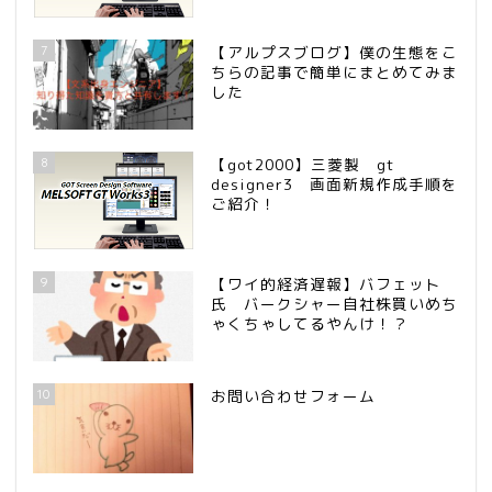
7
【アルプスブログ】僕の生態をこ
ちらの記事で簡単にまとめてみま
した
8
【got2000】三菱製 gt
designer3 画面新規作成手順を
ご紹介！
9
【ワイ的経済遅報】バフェット
氏 バークシャー自社株買いめち
ゃくちゃしてるやんけ！？
10
お問い合わせフォーム