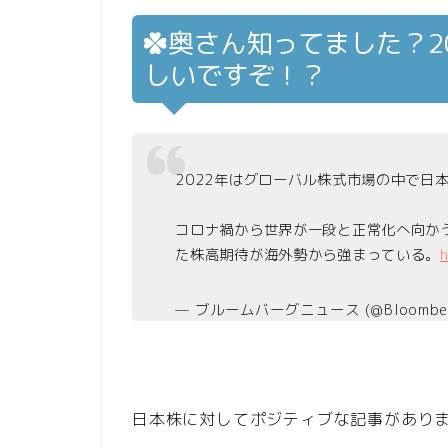
奥さん知ってました？2
しいですぞ！？
2022年はグローバル株式市場の中で日
コロナ禍から世界が一段と正常化へ向か
た株高期待が海外勢から強まっている。
— ブルームバーグニュース (@Bloomber
日本株に対してポジティブな記事があり