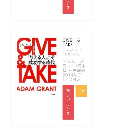
ク
ス
GIVE ＆
TAKE
posted with
ヨメレバ
アダム・グ
ラント/楠木
建 三笠書房
2014年01
月10日頃
楽
Amazon
天
ブ
ッ
ク
ス