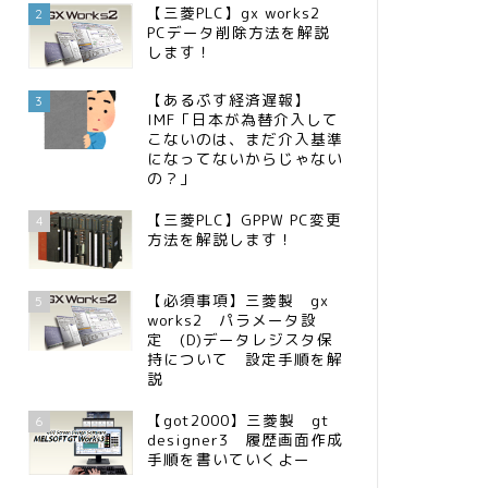
【三菱PLC】gx works2
2
PCデータ削除方法を解説
します！
【あるぷす経済遅報】
3
IMF「日本が為替介入して
こないのは、まだ介入基準
になってないからじゃない
の？」
【三菱PLC】GPPW PC変更
4
方法を解説します！
【必須事項】三菱製 gx
5
works2 パラメータ設
定 (D)データレジスタ保
持について 設定手順を解
説
【got2000】三菱製 gt
6
designer3 履歴画面作成
手順を書いていくよー