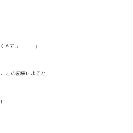
」
続くやでぇ！！！」
が、この記事によると
！！