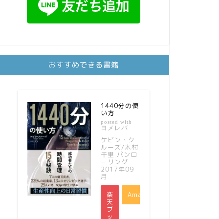
おすすめできる書籍
1440分の使
い方
posted with
ヨメレバ
ケビン・ク
ルーズ/木村
千里 パンロ
ーリング
2017年09
月
楽
Amazon
天
ブ
ッ