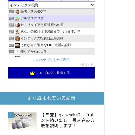
愚者小路の400字
1位
アルプスブログ
2位
セミリタイアと富裕層への道
3位
あなたの家計は 100歳まで もちますか？
4位
インデックス投資日記＠川崎
5位
それなりに適当なFIRE生活の記録
6位
降りてからの人生
7位
2023年(46歳)FIRE！！！＠20XX年FIRE！！！
8位
このカテゴリを全て表示
3階建ての資産形成
参加する
9位
スパコンSEが効率的投資で一家セミリタイアするブログ
10位
このブログに投票する
MBAのインデックス投資日記
11位
お金に困らない生活（インデックス投資ブログ）
12位
庶民的家族がインデックス投資でセミリタイア目指してみた
13位
よく読まれている記事
FPが実践するお金の知恵を磨く勉強会
14位
インデックス投資でも富裕層
15位
【三菱】gx works2 コメ
1
ント読み出し 書き込み方
法を説明します！