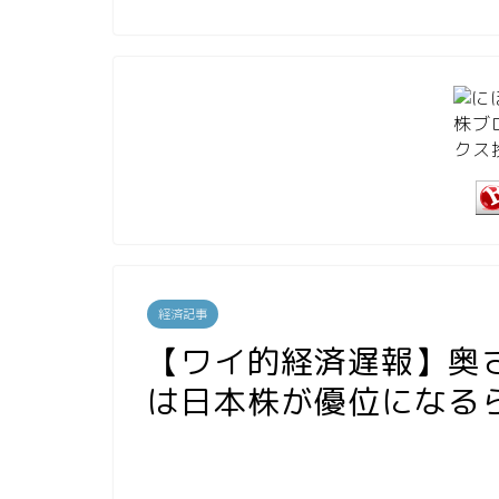
経済記事
【ワイ的経済遅報】奥さ
は日本株が優位になる