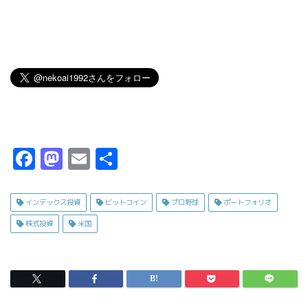
F
M
E
共
a
a
m
有
c
s
ai
インデックス投資
ビットコイン
プロ野球
ポートフォリオ
e
t
l
株式投資
米国
b
o
o
d
o
o