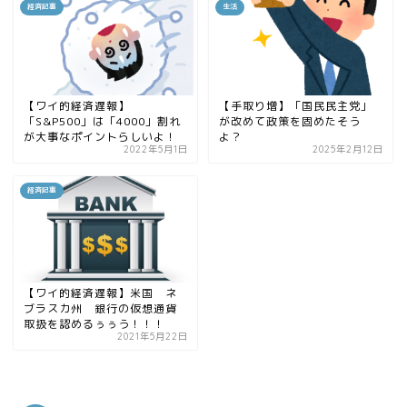
経済記事
生活
【ワイ的経済遅報】
【手取り増】「国民民主党」
「S&P500」は「4000」割れ
が改めて政策を固めたそう
が大事なポイントらしいよ！
よ？
2022年5月1日
2025年2月12日
経済記事
【ワイ的経済遅報】米国 ネ
ブラスカ州 銀行の仮想通貨
取扱を認めるぅぅう！！！
2021年5月22日