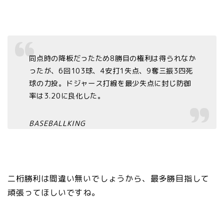
同点時の降板だったため8勝目の権利は得られなか
ったが、6回103球、4安打1失点、9奪三振3四死
球の力投。ドジャース打線を最少失点に封じ防御
率は3.20に良化した。
BASEBALLKING
二桁勝利は間違い無いでしょうから、最多勝目指して
頑張ってほしいですね。