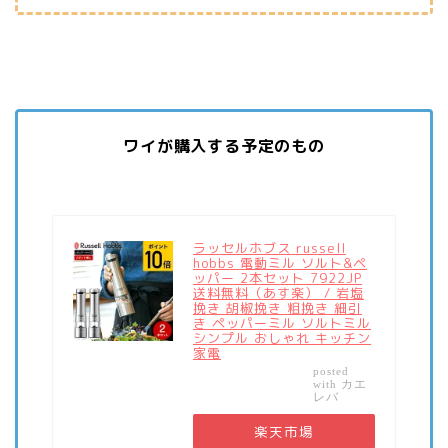
ワイが購入する予定のもの
ラッセルホブス russell
hobbs 電動ミル ソルト&ペ
ッパー 2本セット 7922JP
送料無料（あす楽） / 岩塩
挽き 胡椒挽き 粗挽き 細引
き ペッパーミル ソルトミル
シンプル おしゃれ キッチン
家電
posted
カエ
with
レバ
楽天市場