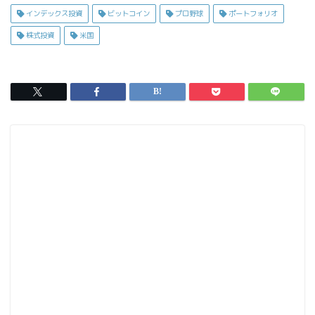
c
s
ai
インデックス投資
ビットコイン
プロ野球
ポートフォリオ
e
t
l
株式投資
米国
b
o
o
d
o
o
k
n