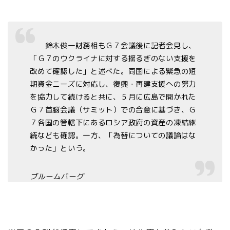
鈴木俊一財務相もＧ７会議後に記者会見し、
「Ｇ７のウクライナに対する揺るぎのない支援を
改めて確認した」と述べた。同国による緊急の短
期資金ニーズに対応し、復興・再建支援への努力
を協力して続けると共に、５月に広島で開かれた
Ｇ７首脳会議（サミット）での合意に基づき、Ｇ
７各国の管轄下にあるロシア政府の資産の凍結継
続なども確認。一方、「為替についての議論はな
かった」という。
ブルームバーグ