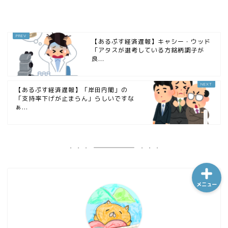
ホーム
【あるぷす経済遅報】キャシー・ウッド
「アタスが選考している方銘柄調子が
良...
シーケンス制御
【あるぷす経済遅報】「岸田内閣」の
趣味
「支持率下げが止まらん」らしいですな
ぁ...
金融
メニュー