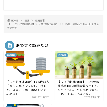
HOME
趣味
経済記事
【ワイ的経済遅報】マック好きな皆んな！！！「6割」の商品が「値上げ」する
そうだぞ！
あわせて読みたい
経済記事
経済記事
【ワイ的経済遅報】ECB偉い人
【ワイ的経済遅報】2021年の
「現在の高インフレは一時的
株式市場は最悪の滑り出しな
で、来年には落ち着いている
んだそうな。でも長期投資な
だよぉ」
ら気にすることないね。
2021年11月9日
2021年1月6日