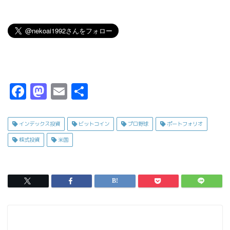
F
M
E
共
a
a
m
有
c
s
ai
インデックス投資
ビットコイン
プロ野球
ポートフォリオ
e
t
l
株式投資
米国
b
o
o
d
o
o
k
n