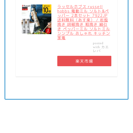
ラッセルホブス russell
hobbs 電動ミル ソルト&ペ
ッパー 2本セット 7922JP
送料無料（あす楽） / 岩塩
挽き 胡椒挽き 粗挽き 細引
き ペッパーミル ソルトミル
シンプル おしゃれ キッチン
家電
posted
カエ
with
レバ
楽天市場