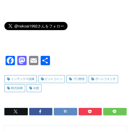
F
M
E
共
a
a
m
有
c
s
ai
インデックス投資
ビットコイン
プロ野球
ポートフォリオ
e
t
l
株式投資
米国
b
o
o
d
o
o
k
n