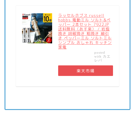
ラッセルホブス russell
hobbs 電動ミル ソルト&ペ
ッパー 2本セット 7922JP
送料無料（あす楽） / 岩塩
挽き 胡椒挽き 粗挽き 細引
き ペッパーミル ソルトミル
シンプル おしゃれ キッチン
家電
posted
カエ
with
レバ
楽天市場