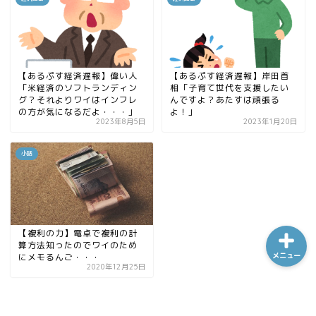
ホーム
【あるぷす経済遅報】偉い人
【あるぷす経済遅報】岸田首
「米経済のソフトランディン
相「子育て世代を支援したい
シーケンス制御
グ？それよりワイはインフレ
んですよ？あたすは頑張る
の方が気になるだよ・・・」
よ！」
2023年8月5日
2023年1月20日
趣味
小話
金融
【複利の力】電卓で複利の計
算方法知ったのでワイのため
にメモるんご・・・
メニュー
2020年12月25日