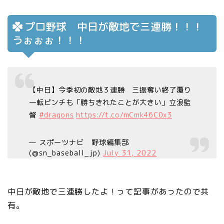
プロ野球 中日が敵地で三連勝！！！
うぉぉぉ！！！
【中日】今季初の敵地３連勝 三振奪い終了覆り
一転ピンチも「勝ちきれたことが大きい」立浪監
督
#dragons
https://t.co/mCmk46C0x3
— スポーツナビ 野球編集部
(@sn_baseball_jp)
July 31, 2022
中日が敵地で三連勝したよ！って記事があったので共
有。