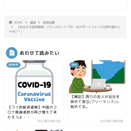
HOME
趣味
経済記事
【あるぷす経済遅報】ブラックロック「60：40のポートフォリオは時代遅れじ
ゃない？」
あわせて読みたい
経済記事
生活
【雑記】周りの友人が会社を
辞めて独立(フリーランス)し
始めてる。
【ワイ的経済遅報】中国のコ
ロナ感謝者数が再び増えて来
たそうよ・・・
2022年10月11日
2024年11月30日