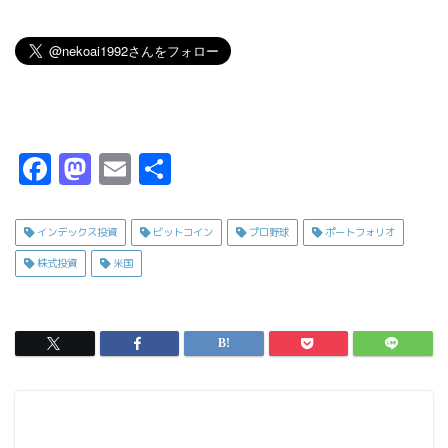
F
M
E
共
a
a
m
有
c
s
ai
インデックス投資
ビットコイン
プロ野球
ポートフォリオ
e
t
l
株式投資
米国
b
o
o
d
o
o
k
n