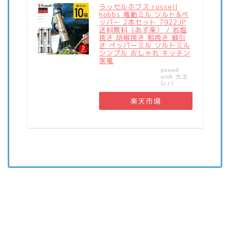
ラッセルホブス russell
hobbs 電動ミル ソルト&ペ
ッパー 2本セット 7922JP
送料無料（あす楽） / 岩塩
挽き 胡椒挽き 粗挽き 細引
き ペッパーミル ソルトミル
シンプル おしゃれ キッチン
家電
posted
カエ
with
レバ
楽天市場