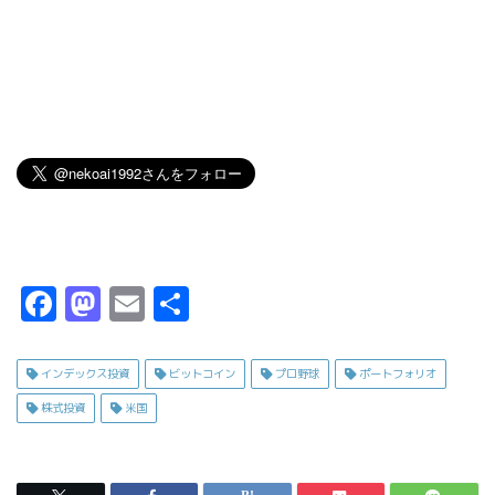
F
M
E
共
a
a
m
有
c
s
ai
インデックス投資
ビットコイン
プロ野球
ポートフォリオ
e
t
l
株式投資
米国
b
o
o
d