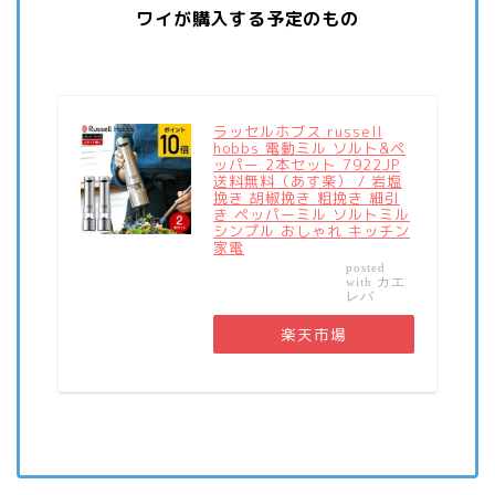
ワイが購入する予定のもの
ラッセルホブス russell
hobbs 電動ミル ソルト&ペ
ッパー 2本セット 7922JP
送料無料（あす楽） / 岩塩
挽き 胡椒挽き 粗挽き 細引
き ペッパーミル ソルトミル
シンプル おしゃれ キッチン
家電
posted
カエ
with
レバ
楽天市場