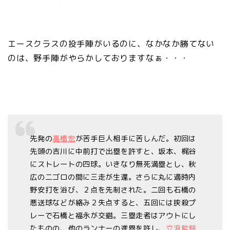
エースクラスの投手陣がいるのに、なかなか勝てない
のは、野手陣がやらかしておりますなぁ・・・
先発の
高橋宏
が苦手巨人相手に苦しんだ。初回は
先頭の吉川に中前打で出塁を許すと、坂本、梶谷
にストレートの四球。いきなり無死満塁とし、秋
広の二ゴロの間に三走が生還。さらに丸に適時内
野安打を浴び、２点を先制された。二回も石橋の
悪送球などが絡み２失点すると、五回には挟殺プ
レーで石橋と福永が交錯。三塁走者はアウトにし
たものの、他のランナーの進塁を許し、
立浪監督