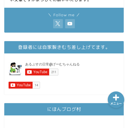
＼ Follow me ／
ホーム
シーケンス制御
登録者には自家製きむち差し上げてます。
趣味
金融
メニュー
にほんブログ村