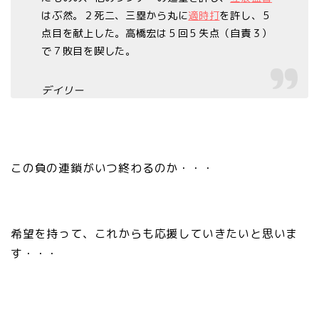
はぶ然。２死二、三塁から丸に
適時打
を許し、５
点目を献上した。高橋宏は５回５失点（自責３）
で７敗目を喫した。
デイリー
この負の連鎖がいつ終わるのか・・・
希望を持って、これからも応援していきたいと思いま
す・・・