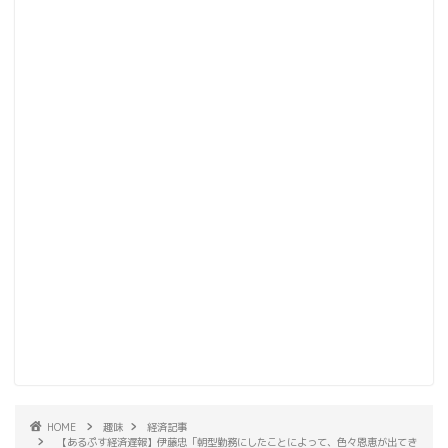
HOME
趣味
経済記事
【あるぷす経済遅報】伊藤忠「朝型勤務にしたことによって、色々恩恵が出てき