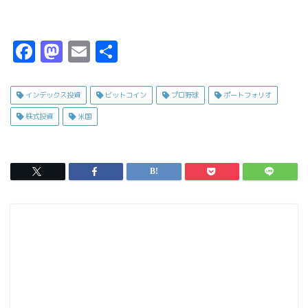
F
M
E
共
a
a
m
有
c
s
ai
インデックス投資
ビットコイン
プロ野球
ポートフォリオ
e
t
l
株式投資
米国
b
o
o
d
o
o
k
n