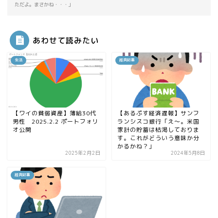
ただよ。まさかね・・・」
あわせて読みたい
生活
経済記事
【ワイの貧弱資産】薄給30代
【あるぷす経済遅報】サンフ
男性 2025.2.2 ポートフォリ
ランシスコ銀行「え〜。米国
オ公開
家計の貯蓄は枯渇しておりま
す。これがどういう意味か分
かるかね？」
2025年2月2日
2024年5月8日
経済記事