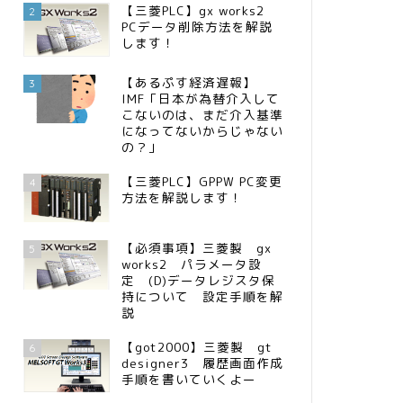
【三菱PLC】gx works2
2
PCデータ削除方法を解説
します！
【あるぷす経済遅報】
3
IMF「日本が為替介入して
こないのは、まだ介入基準
になってないからじゃない
の？」
【三菱PLC】GPPW PC変更
4
方法を解説します！
【必須事項】三菱製 gx
5
works2 パラメータ設
定 (D)データレジスタ保
持について 設定手順を解
説
【got2000】三菱製 gt
6
designer3 履歴画面作成
手順を書いていくよー