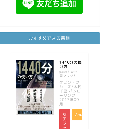
おすすめできる書籍
1440分の使
い方
posted with
ヨメレバ
ケビン・ク
ルーズ/木村
千里 パンロ
ーリング
2017年09
月
楽
Amazon
天
ブ
ッ