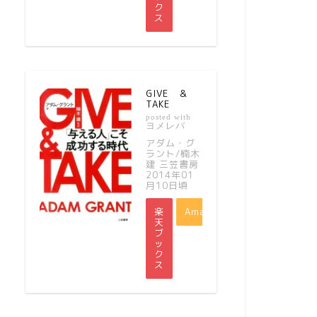
ク
ス
GIVE ＆
TAKE
posted with
ヨメレバ
アダム・グ
ラント/楠木
建 三笠書房
2014年01
月10日頃
楽
Amazon
天
ブ
ッ
ク
ス