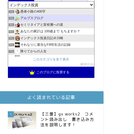
愚者小路の400字
1位
アルプスブログ
2位
セミリタイアと富裕層への道
3位
あなたの家計は 100歳まで もちますか？
4位
インデックス投資日記＠川崎
5位
それなりに適当なFIRE生活の記録
6位
降りてからの人生
7位
2023年(46歳)FIRE！！！＠20XX年FIRE！！！
8位
このカテゴリを全て表示
3階建ての資産形成
参加する
9位
スパコンSEが効率的投資で一家セミリタイアするブログ
10位
このブログに投票する
MBAのインデックス投資日記
11位
庶民的家族がインデックス投資でセミリタイア目指してみた
12位
お金に困らない生活（インデックス投資ブログ）
13位
よく読まれている記事
FPが実践するお金の知恵を磨く勉強会
14位
インデックス投資でも富裕層
15位
【三菱】gx works2 コメ
1
ント読み出し 書き込み方
法を説明します！