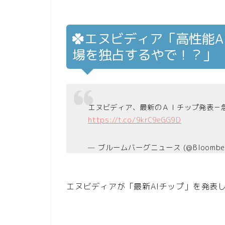
エヌビディア「高性能A
場を独占するやで！？」
エヌビディア、最新のＡＩチップ発表－
https://t.co/9krC9eGG9D
— ブルームバーグニュース (@Bloomber
エヌビディアが「最新AIチップ」を発表