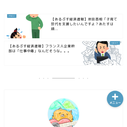
【あるぷす経済遅報】岸田首相「子育て
ホーム
世代を支援したいんですよ？あたすは
頑...
シーケンス制御
【あるぷす経済遅報】フランス人企業幹
部は「仕事中毒」なんだそうな。。。
趣味
金融
メニュー