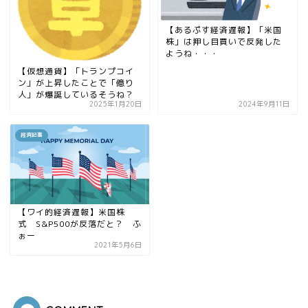
【あるぷす経済遅報】「米国
株」は押し目買いで反発した
ようね・・・
【仮想通貨】「トランプコイ
ン」が上昇したことで「億り
人」が爆誕しているそうね？
2025年1月20日
2024年9月11日
経済記事
【ワイ的経済遅報】米国株
式 S&P500が反落だと？ ふ
ぉー
2021年5月6日