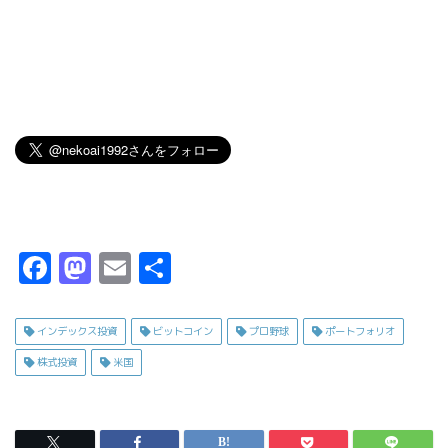
F
M
E
共
a
a
m
有
c
s
ai
インデックス投資
ビットコイン
プロ野球
ポートフォリオ
e
t
l
株式投資
米国
b
o
o
d