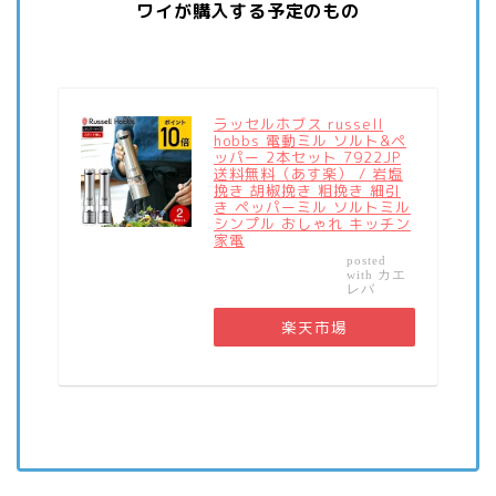
ワイが購入する予定のもの
ラッセルホブス russell
hobbs 電動ミル ソルト&ペ
ッパー 2本セット 7922JP
送料無料（あす楽） / 岩塩
挽き 胡椒挽き 粗挽き 細引
き ペッパーミル ソルトミル
シンプル おしゃれ キッチン
家電
posted
カエ
with
レバ
楽天市場