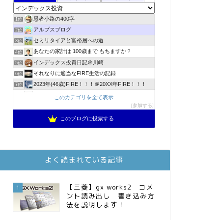
愚者小路の400字
1位
アルプスブログ
2位
セミリタイアと富裕層への道
3位
あなたの家計は 100歳まで もちますか？
4位
インデックス投資日記＠川崎
5位
それなりに適当なFIRE生活の記録
6位
2023年(46歳)FIRE！！！＠20XX年FIRE！！！
7位
降りてからの人生
8位
このカテゴリを全て表示
スパコンSEが効率的投資で一家セミリタイアするブログ
参加する
9位
3階建ての資産形成
10位
このブログに投票する
お金に困らない生活（インデックス投資ブログ）
11位
庶民的家族がインデックス投資でセミリタイア目指してみた
12位
FPが実践するお金の知恵を磨く勉強会
13位
よく読まれている記事
MBAのインデックス投資日記
14位
かけこみリタイヤ―のダイヤリー
15位
【三菱】gx works2 コメ
1
ント読み出し 書き込み方
法を説明します！