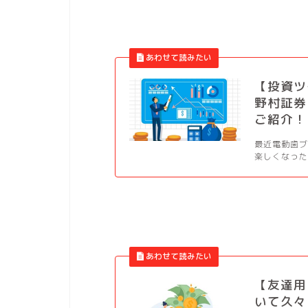
【投資
野村証券
ご紹介！
最近電動歯
楽しくなった
【友達用
いて久々