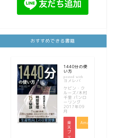
おすすめできる書籍
1440分の使
い方
posted with
ヨメレバ
ケビン・ク
ルーズ/木村
千里 パンロ
ーリング
2017年09
月
楽
Amazon
天
ブ
ッ