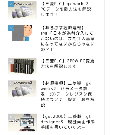
【三菱PLC】gx works2
2
PCデータ削除方法を解説
します！
【あるぷす経済遅報】
3
IMF「日本が為替介入して
こないのは、まだ介入基準
になってないからじゃない
の？」
【三菱PLC】GPPW PC変更
4
方法を解説します！
【必須事項】三菱製 gx
5
works2 パラメータ設
定 (D)データレジスタ保
持について 設定手順を解
説
【got2000】三菱製 gt
6
designer3 履歴画面作成
手順を書いていくよー