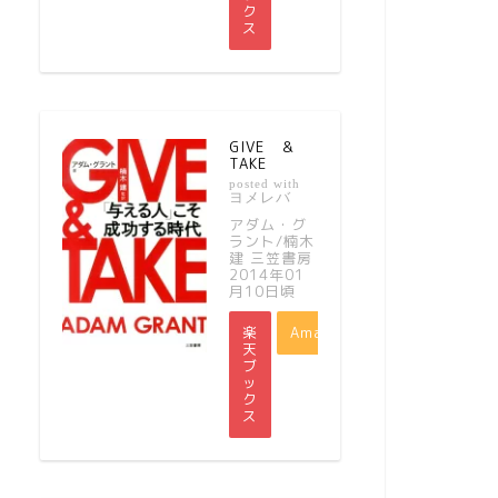
ク
ス
GIVE ＆
TAKE
posted with
ヨメレバ
アダム・グ
ラント/楠木
建 三笠書房
2014年01
月10日頃
楽
Amazon
天
ブ
ッ
ク
ス