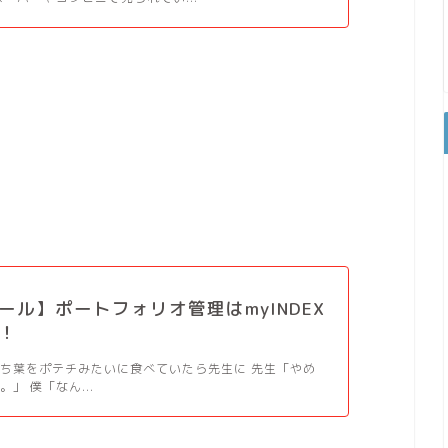
。
ール】ポートフォリオ管理はmyINDEX
！
ち葉をポテチみたいに食べていたら先生に 先生「やめ
」 僕「なん...