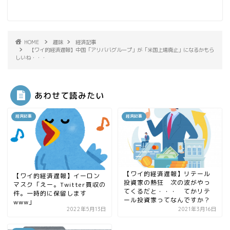
HOME
趣味
経済記事
【ワイ的経済遅報】中国「アリババグループ」が「米国上場廃止」になるかもら
しいね・・・
あわせて読みたい
経済記事
経済記事
【ワイ的経済遅報】リテール
【ワイ的経済遅報】イーロン
投資家の熱狂 次の波がやっ
マスク「えー。Twitter買収の
てくるだと・・・ てかリテ
件。一時的に保留します
ール投資家ってなんですか？
www」
2022年5月13日
2021年3月16日