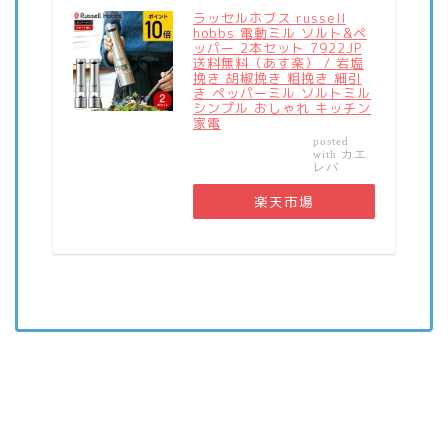
ラッセルホブス russell
hobbs 電動ミル ソルト&ペ
ッパー 2本セット 7922JP
送料無料（あす楽） / 岩塩
挽き 胡椒挽き 粗挽き 細引
き ペッパーミル ソルトミル
シンプル おしゃれ キッチン
家電
posted
カエ
with
レバ
楽天市場