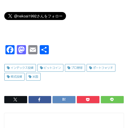
F
M
E
共
a
a
m
有
c
s
ai
インデックス投資
ビットコイン
プロ野球
ポートフォリオ
e
t
l
株式投資
米国
b
o
o
d
o
o
k
n