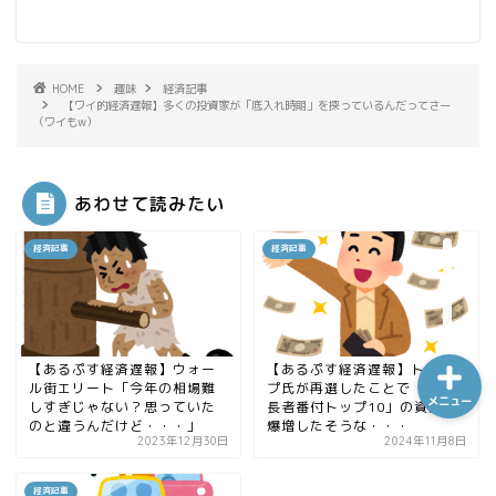
ホーム
HOME
趣味
経済記事
【ワイ的経済遅報】多くの投資家が「底入れ時期」を探っているんだってさー
（ワイもw）
シーケンス制御
あわせて読みたい
趣味
経済記事
経済記事
金融
【あるぷす経済遅報】ウォー
【あるぷす経済遅報】トラン
ル街エリート「今年の相場難
プ氏が再選したことで「世界
メニュー
しすぎじゃない？思っていた
長者番付トップ10」の資産が
のと違うんだけど・・・」
爆増したそうな・・・
2023年12月30日
2024年11月8日
経済記事