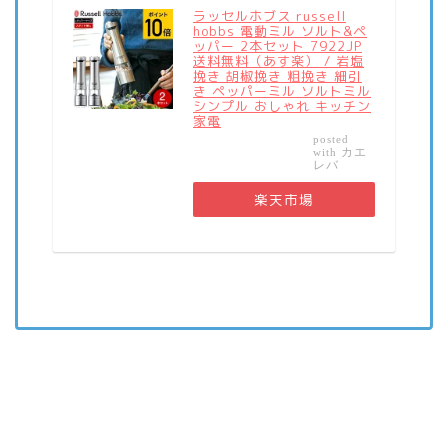
ラッセルホブス russell
hobbs 電動ミル ソルト&ペ
ッパー 2本セット 7922JP
送料無料（あす楽） / 岩塩
挽き 胡椒挽き 粗挽き 細引
き ペッパーミル ソルトミル
シンプル おしゃれ キッチン
家電
posted
カエ
with
レバ
楽天市場