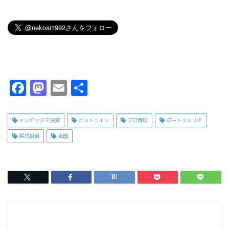
F
M
E
共
a
a
m
有
c
s
ai
インデックス投資
ビットコイン
プロ野球
ポートフォリオ
e
t
l
株式投資
米国
b
o
o
d
o
o
k
n