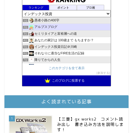
ランキング
ポイント
ブロ画
愚者小路の400字
1位
アルプスブログ
2位
セミリタイアと富裕層への道
3位
あなたの家計は 100歳まで もちますか？
4位
インデックス投資日記＠川崎
5位
それなりに適当なFIRE生活の記録
6位
降りてからの人生
7位
2023年(46歳)FIRE！！！＠20XX年FIRE！！！
8位
このカテゴリを全て表示
3階建ての資産形成
参加する
9位
スパコンSEが効率的投資で一家セミリタイアするブログ
10位
このブログに投票する
MBAのインデックス投資日記
11位
お金に困らない生活（インデックス投資ブログ）
12位
庶民的家族がインデックス投資でセミリタイア目指してみた
13位
よく読まれている記事
FPが実践するお金の知恵を磨く勉強会
14位
インデックス投資でも富裕層
15位
1
【三菱】gx works2 コメント読
み出し 書き込み方法を説明しま
す！