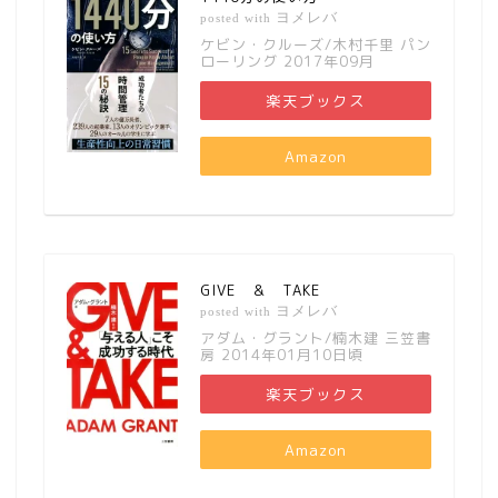
ヨメレバ
posted with
ケビン・クルーズ/木村千里 パン
ローリング 2017年09月
楽天ブックス
Amazon
GIVE ＆ TAKE
ヨメレバ
posted with
アダム・グラント/楠木建 三笠書
房 2014年01月10日頃
楽天ブックス
Amazon