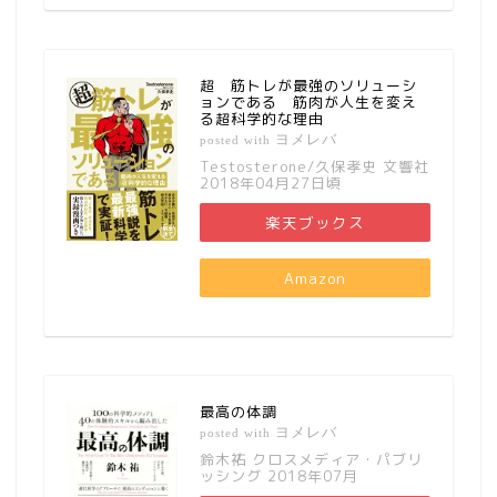
超 筋トレが最強のソリューシ
ョンである 筋肉が人生を変え
る超科学的な理由
ヨメレバ
posted with
Testosterone/久保孝史 文響社
2018年04月27日頃
楽天ブックス
Amazon
最高の体調
ヨメレバ
posted with
鈴木祐 クロスメディア・パブリ
ッシング 2018年07月