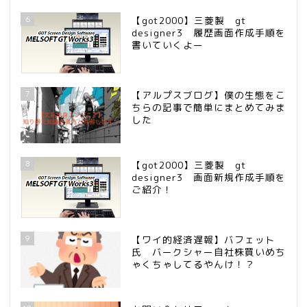
6
【got2000】三菱製 gt
designer3 履歴画面作成手順を
書いていくよー
7
【アルプスブログ】僕の生態をこ
ちらの記事で簡単にまとめてみま
した
8
【got2000】三菱製 gt
designer3 画面新規作成手順を
ご紹介！
9
【ワイ的経済遅報】バフェット
氏 バークシャー自社株買いめち
ゃくちゃしてるやんけ！？