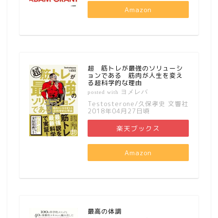
Amazon
超 筋トレが最強のソリューシ
ョンである 筋肉が人生を変え
る超科学的な理由
ヨメレバ
posted with
Testosterone/久保孝史 文響社
2018年04月27日頃
楽天ブックス
Amazon
最高の体調