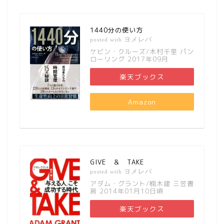
1440分の使い方
ヨメレバ
posted with
ケビン・クルーズ/木村千里 パン
ローリング 2017年09月
楽天ブックス
Amazon
GIVE ＆ TAKE
ヨメレバ
posted with
アダム・グラント/楠木建 三笠書
房 2014年01月10日頃
楽天ブックス