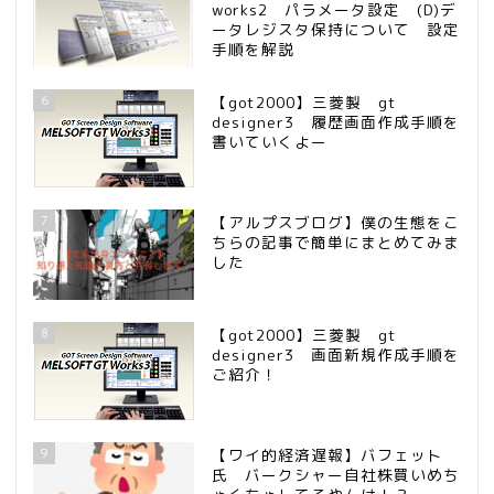
works2 パラメータ設定 (D)デ
ータレジスタ保持について 設定
手順を解説
6
【got2000】三菱製 gt
designer3 履歴画面作成手順を
書いていくよー
7
【アルプスブログ】僕の生態をこ
ちらの記事で簡単にまとめてみま
した
8
【got2000】三菱製 gt
designer3 画面新規作成手順を
ご紹介！
9
【ワイ的経済遅報】バフェット
氏 バークシャー自社株買いめち