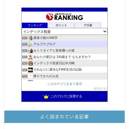
ランキング
ポイント
ブロ画
愚者小路の400字
1位
アルプスブログ
2位
セミリタイアと富裕層への道
3位
あなたの家計は 100歳まで もちますか？
4位
インデックス投資日記＠川崎
5位
それなりに適当なFIRE生活の記録
6位
降りてからの人生
7位
2023年(46歳)FIRE！！！＠20XX年FIRE！！！
8位
このカテゴリを全て表示
3階建ての資産形成
参加する
9位
スパコンSEが効率的投資で一家セミリタイアするブログ
10位
このブログに投票する
MBAのインデックス投資日記
11位
庶民的家族がインデックス投資でセミリタイア目指してみた
12位
お金に困らない生活（インデックス投資ブログ）
13位
よく読まれている記事
FPが実践するお金の知恵を磨く勉強会
14位
インデックス投資でも富裕層
15位