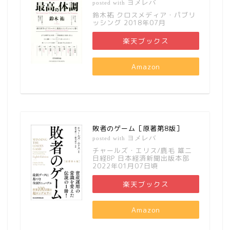
ヨメレバ
posted with
鈴木祐 クロスメディア・パブリ
ッシング 2018年07月
楽天ブックス
Amazon
敗者のゲーム［原著第8版］
ヨメレバ
posted with
チャールズ・エリス/鹿毛 雄二
日経BP 日本経済新聞出版本部
2022年01月07日頃
楽天ブックス
Amazon