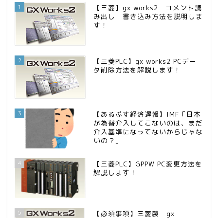
1
【三菱】gx works2 コメント読
み出し 書き込み方法を説明しま
す！
2
【三菱PLC】gx works2 PCデー
タ削除方法を解説します！
3
【あるぷす経済遅報】IMF「日本
が為替介入してこないのは、まだ
介入基準になってないからじゃな
いの？」
4
【三菱PLC】GPPW PC変更方法を
解説します！
5
【必須事項】三菱製 gx