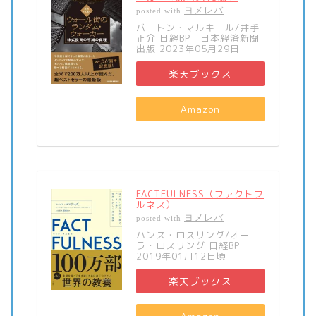
ヨメレバ
posted with
バートン・マルキール/井手
正介 日経BP 日本経済新聞
出版 2023年05月29日
楽天ブックス
Amazon
FACTFULNESS（ファクトフ
ルネス）
ヨメレバ
posted with
ハンス・ロスリング/オー
ラ・ロスリング 日経BP
2019年01月12日頃
楽天ブックス