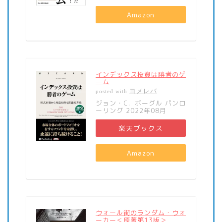
Amazon
インデックス投資は勝者のゲ
ーム
ヨメレバ
posted with
ジョン・C．ボーグル パンロ
ーリング 2022年08月
楽天ブックス
Amazon
ウォール街のランダム・ウォ
ーカー＜原著第13版＞