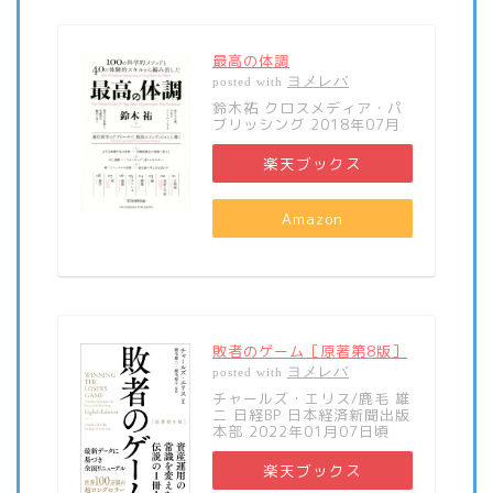
最高の体調
ヨメレバ
posted with
鈴木祐 クロスメディア・パ
ブリッシング 2018年07月
楽天ブックス
Amazon
敗者のゲーム［原著第8版］
ヨメレバ
posted with
チャールズ・エリス/鹿毛 雄
二 日経BP 日本経済新聞出版
本部 2022年01月07日頃
楽天ブックス