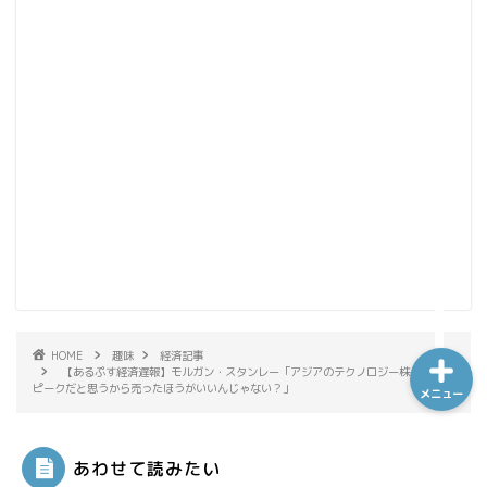
ホーム
シーケンス制御
趣味
金融
HOME
趣味
経済記事
【あるぷす経済遅報】モルガン・スタンレー「アジアのテクノロジー株？相場の
ピークだと思うから売ったほうがいいんじゃない？」
メニュー
あわせて読みたい