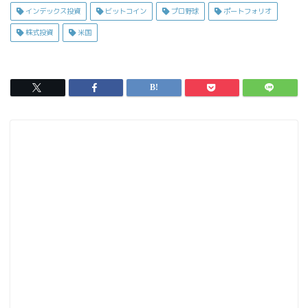
c
s
ai
インデックス投資
ビットコイン
プロ野球
ポートフォリオ
e
t
l
株式投資
米国
b
o
o
d
o
o
k
n