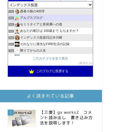
愚者小路の400字
1位
アルプスブログ
2位
セミリタイアと富裕層への道
3位
あなたの家計は 100歳まで もちますか？
4位
インデックス投資日記＠川崎
5位
それなりに適当なFIRE生活の記録
6位
降りてからの人生
7位
2023年(46歳)FIRE！！！＠20XX年FIRE！！！
8位
このカテゴリを全て表示
3階建ての資産形成
参加する
9位
スパコンSEが効率的投資で一家セミリタイアするブログ
10位
このブログに投票する
MBAのインデックス投資日記
11位
お金に困らない生活（インデックス投資ブログ）
12位
庶民的家族がインデックス投資でセミリタイア目指してみた
13位
よく読まれている記事
FPが実践するお金の知恵を磨く勉強会
14位
インデックス投資でも富裕層
15位
【三菱】gx works2 コメ
1
ント読み出し 書き込み方
法を説明します！