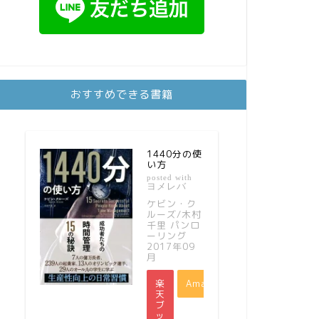
おすすめできる書籍
1440分の使
い方
posted with
ヨメレバ
ケビン・ク
ルーズ/木村
千里 パンロ
ーリング
2017年09
月
楽
Amazon
天
ブ
ッ