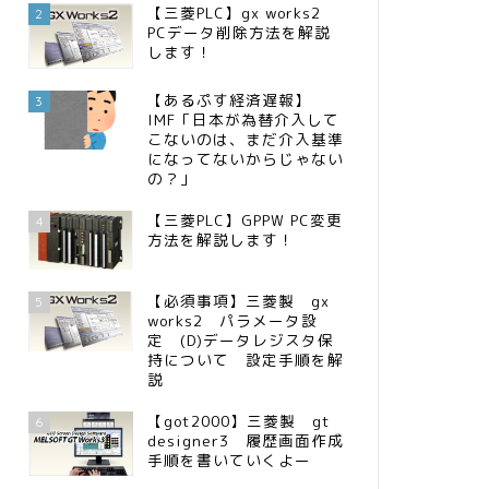
【三菱PLC】gx works2
2
PCデータ削除方法を解説
します！
【あるぷす経済遅報】
3
IMF「日本が為替介入して
こないのは、まだ介入基準
になってないからじゃない
の？」
【三菱PLC】GPPW PC変更
4
方法を解説します！
【必須事項】三菱製 gx
5
works2 パラメータ設
定 (D)データレジスタ保
持について 設定手順を解
説
【got2000】三菱製 gt
6
designer3 履歴画面作成
手順を書いていくよー