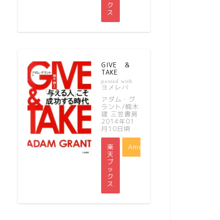
ク
ス
GIVE ＆
TAKE
posted with
ヨメレバ
アダム・グ
ラント/楠木
建 三笠書房
2014年01
月10日頃
楽
Amazon
天
ブ
ッ
ク
ス