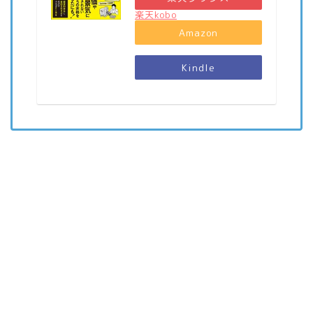
楽天kobo
Amazon
Kindle