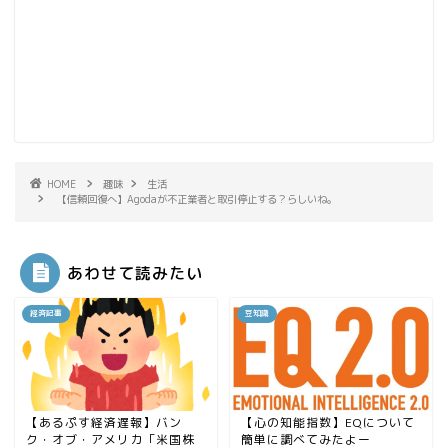
HOME
趣味
生活
【信頼回復へ】Agodaが不正業者と取引停止する？らしいね。
あわせて読みたい
経済記事
豆知識
【あるぷす経済遅報】バン
【心の知能指数】EQについて
ク・オブ・アメリカ「米国株
簡単に調べてみたよー