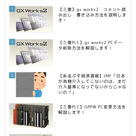
インデックス投資でも富裕層
15位
1
【三菱】gx works2 コメント読
み出し 書き込み方法を説明しま
す！
2
【三菱PLC】gx works2 PCデー
タ削除方法を解説します！
3
【あるぷす経済遅報】IMF「日本
が為替介入してこないのは、まだ
介入基準になってないからじゃな
いの？」
4
【三菱PLC】GPPW PC変更方法を
解説します！