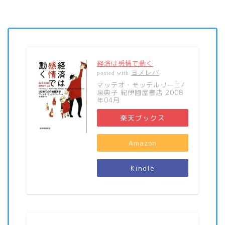
経済は感情で動く
ヨメレバ
posted with
マッテオ・モッテルリーニ/
泉典子 紀伊國屋書店 2008
年04月
楽天ブックス
Amazon
Kindle