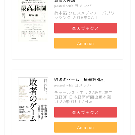
最高の体調
ヨメレバ
posted with
鈴木祐 クロスメディア・パブリ
ッシング 2018年07月
楽天ブックス
Amazon
敗者のゲーム［原著第8版］
ヨメレバ
posted with
チャールズ・エリス/鹿毛 雄二
日経BP 日本経済新聞出版本部
2022年01月07日頃
楽天ブックス
Amazon