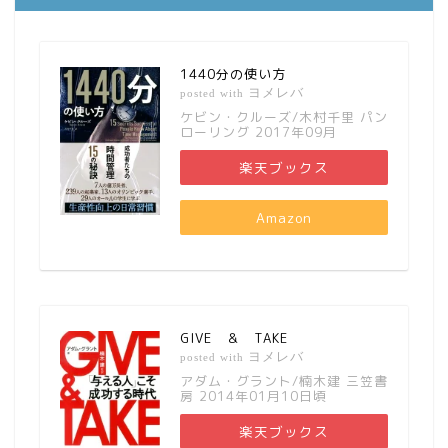
1440分の使い方
ヨメレバ
posted with
ケビン・クルーズ/木村千里 パン
ローリング 2017年09月
楽天ブックス
Amazon
GIVE ＆ TAKE
ヨメレバ
posted with
アダム・グラント/楠木建 三笠書
房 2014年01月10日頃
楽天ブックス