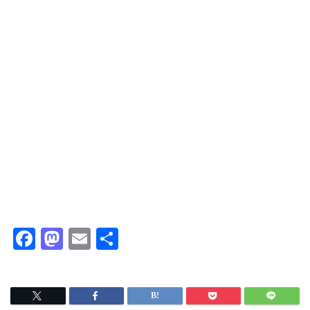
F
M
E
共
a
a
m
有
c
s
ai
e
t
l