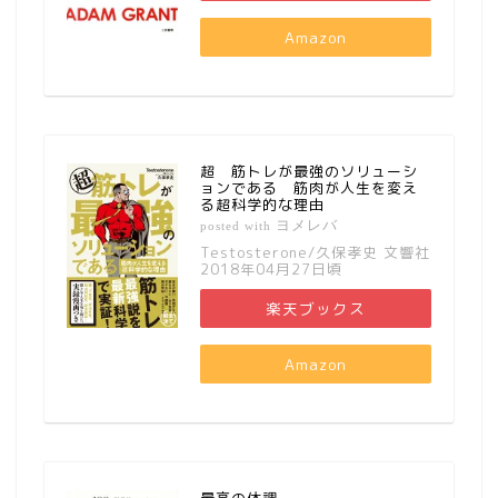
Amazon
超 筋トレが最強のソリューシ
ョンである 筋肉が人生を変え
る超科学的な理由
ヨメレバ
posted with
Testosterone/久保孝史 文響社
2018年04月27日頃
楽天ブックス
Amazon