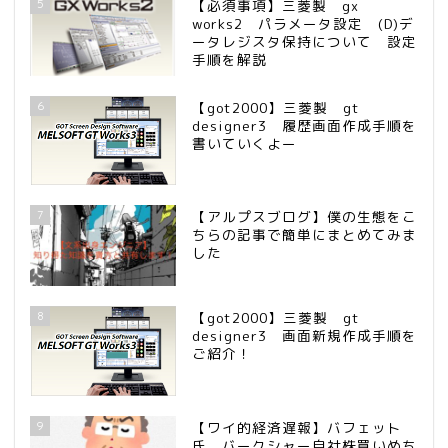
5
【必須事項】三菱製 gx
works2 パラメータ設定 (D)デ
ータレジスタ保持について 設定
手順を解説
6
【got2000】三菱製 gt
designer3 履歴画面作成手順を
書いていくよー
7
【アルプスブログ】僕の生態をこ
ちらの記事で簡単にまとめてみま
した
8
【got2000】三菱製 gt
designer3 画面新規作成手順を
ご紹介！
9
【ワイ的経済遅報】バフェット
氏 バークシャー自社株買いめち