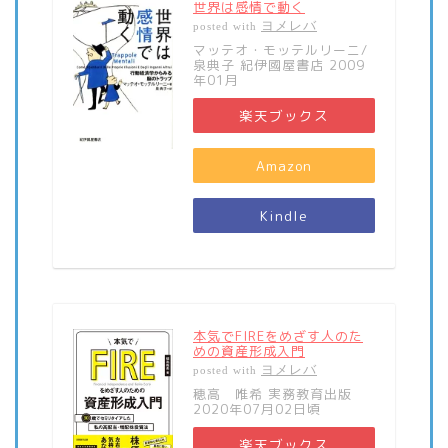
世界は感情で動く
ヨメレバ
posted with
マッテオ・モッテルリーニ/
泉典子 紀伊國屋書店 2009
年01月
楽天ブックス
Amazon
Kindle
本気でFIREをめざす人のた
めの資産形成入門
ヨメレバ
posted with
穂高 唯希 実務教育出版
2020年07月02日頃
楽天ブックス