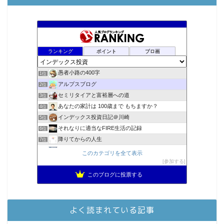
ランキング
ポイント
ブロ画
愚者小路の400字
1位
アルプスブログ
2位
セミリタイアと富裕層への道
3位
あなたの家計は 100歳まで もちますか？
4位
インデックス投資日記＠川崎
5位
それなりに適当なFIRE生活の記録
6位
降りてからの人生
7位
2023年(46歳)FIRE！！！＠20XX年FIRE！！！
8位
このカテゴリを全て表示
3階建ての資産形成
参加する
9位
スパコンSEが効率的投資で一家セミリタイアするブログ
10位
このブログに投票する
MBAのインデックス投資日記
11位
お金に困らない生活（インデックス投資ブログ）
12位
庶民的家族がインデックス投資でセミリタイア目指してみた
13位
よく読まれている記事
FPが実践するお金の知恵を磨く勉強会
14位