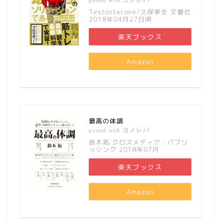
posted with
Testosterone/久保孝史 文響社
2018年04月27日頃
楽天ブックス
Amazon
最高の体調
ヨメレバ
posted with
鈴木祐 クロスメディア・パブリ
ッシング 2018年07月
楽天ブックス
Amazon