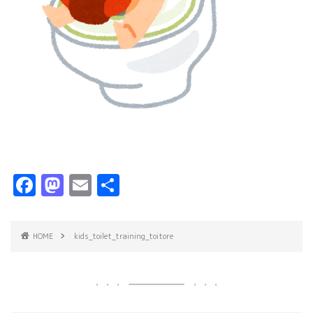
F
M
E
共
a
a
m
有
c
s
ai
HOME
kids_toilet_training_toitore
e
t
l
b
o
o
d