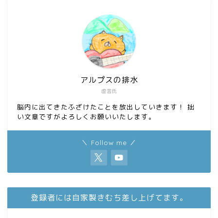
o
o
k
n
アルプスの排水
虚言氏
脳内に出てきたふざけたことを放出していきます！ 拙
い文章ですがよろしくお願いいたします。
＼ Follow me ／
登録者には自家製きむち差し上げてます。