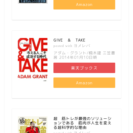
Amazon
GIVE ＆ TAKE
ヨメレバ
posted with
アダム・グラント/楠木建 三笠書
房 2014年01月10日頃
楽天ブックス
Amazon
超 筋トレが最強のソリューシ
ョンである 筋肉が人生を変え
る超科学的な理由
ヨメレバ