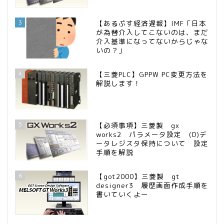
3
【あるぷす経済遅報】IMF「日本
が為替介入してこないのは、まだ
介入基準になってないからじゃな
いの？」
4
【三菱PLC】GPPW PC変更方法を
解説します！
5
【必須事項】三菱製 gx
works2 パラメータ設定 (D)デ
ータレジスタ保持について 設定
手順を解説
6
【got2000】三菱製 gt
designer3 履歴画面作成手順を
書いていくよー