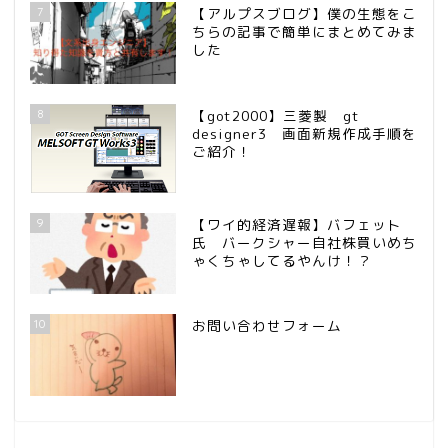
7
【アルプスブログ】僕の生態をこ
ちらの記事で簡単にまとめてみま
した
8
【got2000】三菱製 gt
designer3 画面新規作成手順を
ご紹介！
9
【ワイ的経済遅報】バフェット
氏 バークシャー自社株買いめち
ゃくちゃしてるやんけ！？
10
お問い合わせフォーム