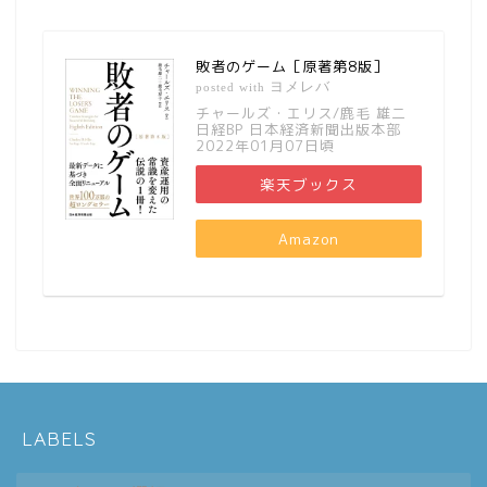
敗者のゲーム［原著第8版］
ヨメレバ
posted with
チャールズ・エリス/鹿毛 雄二
日経BP 日本経済新聞出版本部
2022年01月07日頃
楽天ブックス
Amazon
LABELS