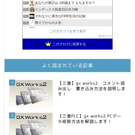
あなたの家計は 100歳まで もちますか？
4位
インデックス投資日記＠川崎
5位
それなりに適当なFIRE生活の記録
6位
降りてからの人生
7位
2023年(46歳)FIRE！！！＠20XX年FIRE！！！
8位
このカテゴリを全て表示
3階建ての資産形成
参加する
9位
スパコンSEが効率的投資で一家セミリタイアするブログ
10位
このブログに投票する
MBAのインデックス投資日記
11位
庶民的家族がインデックス投資でセミリタイア目指してみた
12位
お金に困らない生活（インデックス投資ブログ）
13位
よく読まれている記事
FPが実践するお金の知恵を磨く勉強会
14位
インデックス投資でも富裕層
15位
1
【三菱】gx works2 コメント読
み出し 書き込み方法を説明しま
す！
2
【三菱PLC】gx works2 PCデー
タ削除方法を解説します！