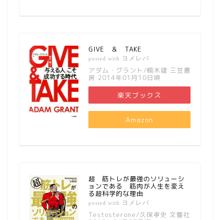
GIVE ＆ TAKE
ヨメレバ
posted with
アダム・グラント/楠木建 三笠書
房 2014年01月10日頃
楽天ブックス
Amazon
超 筋トレが最強のソリューシ
ョンである 筋肉が人生を変え
る超科学的な理由
ヨメレバ
posted with
Testosterone/久保孝史 文響社