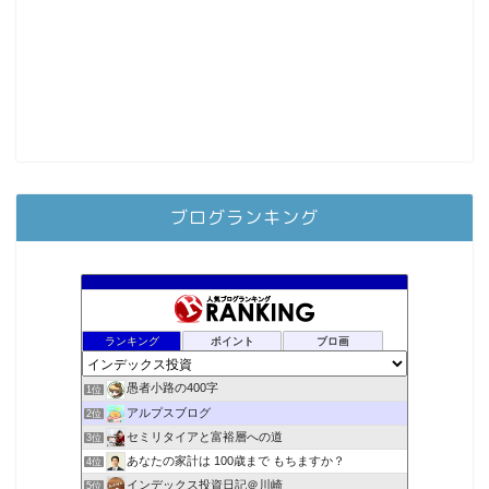
ブログランキング
ランキング
ポイント
ブロ画
愚者小路の400字
1位
アルプスブログ
2位
セミリタイアと富裕層への道
3位
あなたの家計は 100歳まで もちますか？
4位
インデックス投資日記＠川崎
5位