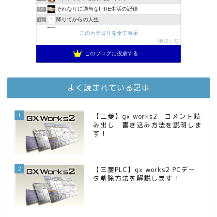
それなりに適当なFIRE生活の記録
6位
降りてからの人生
7位
2023年(46歳)FIRE！！！＠20XX年FIRE！！！
8位
このカテゴリを全て表示
3階建ての資産形成
参加する
9位
スパコンSEが効率的投資で一家セミリタイアするブログ
10位
このブログに投票する
MBAのインデックス投資日記
11位
庶民的家族がインデックス投資でセミリタイア目指してみた
12位
お金に困らない生活（インデックス投資ブログ）
13位
よく読まれている記事
FPが実践するお金の知恵を磨く勉強会
14位
インデックス投資でも富裕層
15位
1
【三菱】gx works2 コメント読
み出し 書き込み方法を説明しま
す！
2
【三菱PLC】gx works2 PCデー
タ削除方法を解説します！