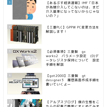
3
【あるぷす経済遅報】IMF「日本
が為替介入してこないのは、まだ
介入基準になってないからじゃな
いの？」
4
【三菱PLC】GPPW PC変更方法を
解説します！
5
【必須事項】三菱製 gx
works2 パラメータ設定 (D)デ
ータレジスタ保持について 設定
手順を解説
6
【got2000】三菱製 gt
designer3 履歴画面作成手順を
書いていくよー
7
【アルプスブログ】僕の生態をこ
ちらの記事で簡単にまとめてみま