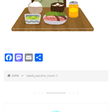
F
M
E
共
a
a
m
有
c
s
ai
HOME
family_tanshin_funin-1
e
t
l
b
o
o
d
o
o