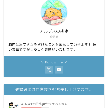
k
n
アルプスの排水
虚言氏
脳内に出てきたふざけたことを放出していきます！ 拙
い文章ですがよろしくお願いいたします。
＼ Follow me ／
登録者には自家製きむち差し上げてます。