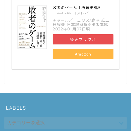
敗者のゲーム［原著第8版］
ヨメレバ
posted with
チャールズ・エリス/鹿毛 雄二
日経BP 日本経済新聞出版本部
2022年01月07日頃
楽天ブックス
Amazon
LABELS