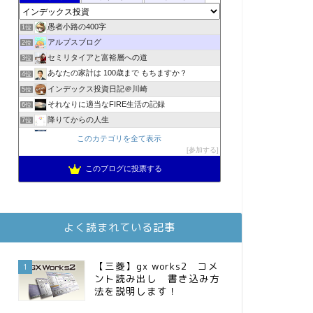
愚者小路の400字
1位
アルプスブログ
2位
セミリタイアと富裕層への道
3位
あなたの家計は 100歳まで もちますか？
4位
インデックス投資日記＠川崎
5位
それなりに適当なFIRE生活の記録
6位
降りてからの人生
7位
2023年(46歳)FIRE！！！＠20XX年FIRE！！！
8位
このカテゴリを全て表示
3階建ての資産形成
参加する
9位
スパコンSEが効率的投資で一家セミリタイアするブログ
10位
このブログに投票する
MBAのインデックス投資日記
11位
庶民的家族がインデックス投資でセミリタイア目指してみた
12位
お金に困らない生活（インデックス投資ブログ）
13位
よく読まれている記事
FPが実践するお金の知恵を磨く勉強会
14位
インデックス投資でも富裕層
15位
【三菱】gx works2 コメ
1
ント読み出し 書き込み方
法を説明します！