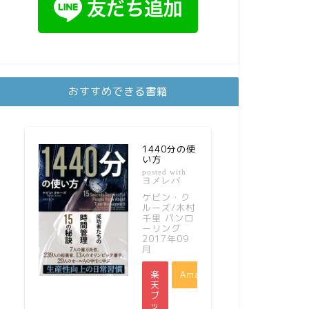
おすすめできる書籍
1440分の使
い方
posted with
ヨメレバ
ケビン・ク
ルーズ/木村
千里 パンロ
ーリング
2017年09
月
楽
Amazon
天
ブ
ッ