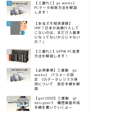
【三菱PLC】gx works2
2
PCデータ削除方法を解説
します！
【あるぷす経済遅報】
3
IMF「日本が為替介入して
こないのは、まだ介入基準
になってないからじゃない
の？」
【三菱PLC】GPPW PC変更
4
方法を解説します！
【必須事項】三菱製 gx
5
works2 パラメータ設
定 (D)データレジスタ保
持について 設定手順を解
説
【got2000】三菱製 gt
6
designer3 履歴画面作成
手順を書いていくよー