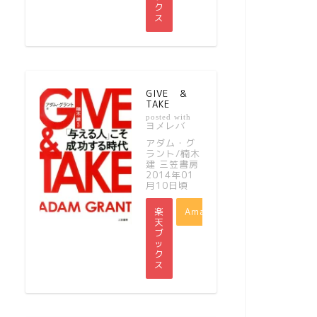
ク
ス
GIVE ＆
TAKE
posted with
ヨメレバ
アダム・グ
ラント/楠木
建 三笠書房
2014年01
月10日頃
楽
Amazon
天
ブ
ッ
ク
ス