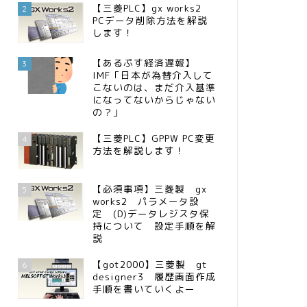
【三菱PLC】gx works2
2
PCデータ削除方法を解説
します！
【あるぷす経済遅報】
3
IMF「日本が為替介入して
こないのは、まだ介入基準
になってないからじゃない
の？」
【三菱PLC】GPPW PC変更
4
方法を解説します！
【必須事項】三菱製 gx
5
works2 パラメータ設
定 (D)データレジスタ保
持について 設定手順を解
説
【got2000】三菱製 gt
6
designer3 履歴画面作成
手順を書いていくよー