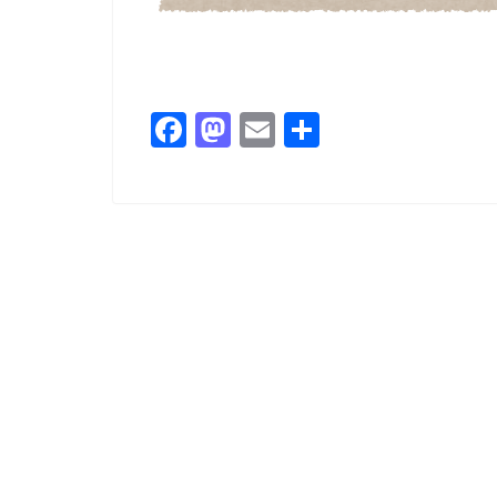
F
M
E
共
a
a
m
有
c
st
ai
e
o
l
b
d
o
o
o
n
k