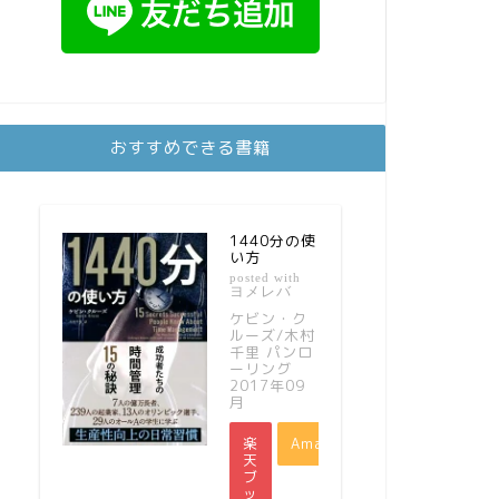
おすすめできる書籍
1440分の使
い方
posted with
ヨメレバ
ケビン・ク
ルーズ/木村
千里 パンロ
ーリング
2017年09
月
楽
Amazon
天
ブ
ッ