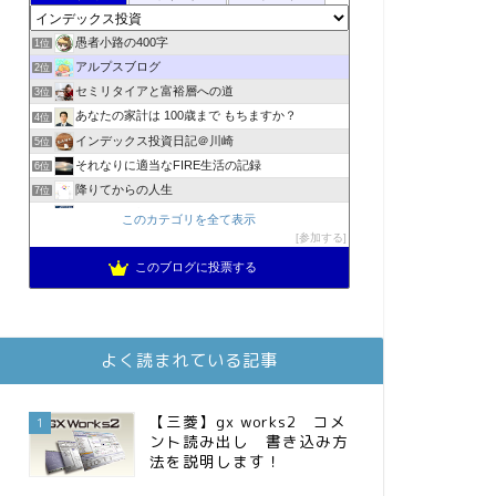
愚者小路の400字
1位
アルプスブログ
2位
セミリタイアと富裕層への道
3位
あなたの家計は 100歳まで もちますか？
4位
インデックス投資日記＠川崎
5位
それなりに適当なFIRE生活の記録
6位
降りてからの人生
7位
2023年(46歳)FIRE！！！＠20XX年FIRE！！！
8位
このカテゴリを全て表示
MBAのインデックス投資日記
参加する
9位
スパコンSEが効率的投資で一家セミリタイアするブログ
10位
このブログに投票する
3階建ての資産形成
11位
お金に困らない生活（インデックス投資ブログ）
12位
庶民的家族がインデックス投資でセミリタイア目指してみた
13位
よく読まれている記事
FPが実践するお金の知恵を磨く勉強会
14位
インデックス投資でも富裕層
15位
【三菱】gx works2 コメ
1
ント読み出し 書き込み方
法を説明します！