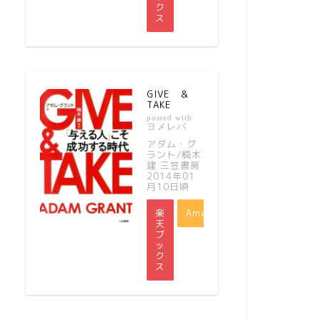
ク
ス
GIVE ＆
TAKE
posted with
ヨメレバ
アダム・グ
ラント/楠木
建 三笠書房
2014年01
月10日頃
楽
Amazon
天
ブ
ッ
ク
ス