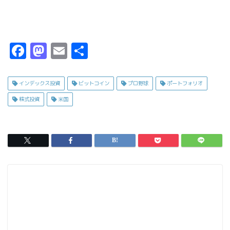
F
M
E
共
a
a
m
有
c
s
ai
インデックス投資
ビットコイン
プロ野球
ポートフォリオ
e
t
l
株式投資
米国
b
o
o
d
o
o
k
n