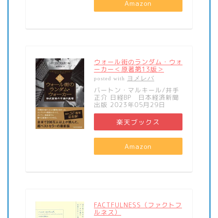
Amazon
ウォール街のランダム・ウォ
ーカー＜原著第13版＞
ヨメレバ
posted with
バートン・マルキール/井手
正介 日経BP 日本経済新聞
出版 2023年05月29日
楽天ブックス
Amazon
FACTFULNESS（ファクトフ
ルネス）