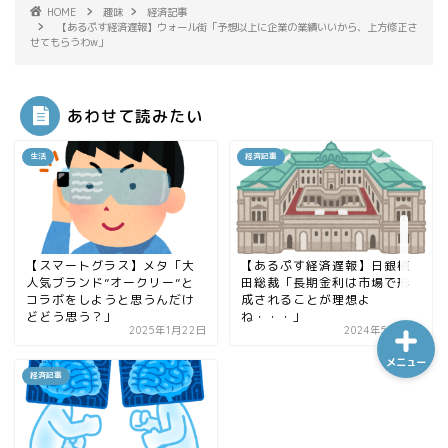
HOME
趣味
経済記事
【あるぷす経済遅報】ウォール街「予想以上に企業の業績いいから、上方修正さ
せてもらうわw」
ホーム
あわせて読みたい
シーケンス制御
生活
経済記事
趣味
金融
【スマートグラス】メタ「大
【あるぷす経済遅報】日銀植
人気ブランド”オークリー”と
田総裁「長期金利は市場で形
コラボをしようと思うんだけ
成されることが理想よ
どどう思う？」
ね・・・」
2025年1月22日
2024年5月27日
メニュー
経済記事