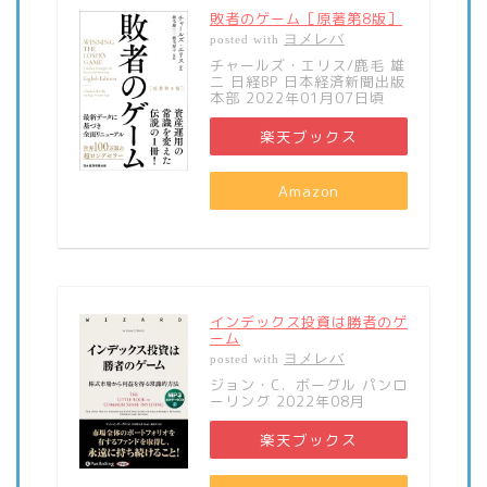
敗者のゲーム［原著第8版］
ヨメレバ
posted with
チャールズ・エリス/鹿毛 雄
二 日経BP 日本経済新聞出版
本部 2022年01月07日頃
楽天ブックス
Amazon
インデックス投資は勝者のゲ
ーム
ヨメレバ
posted with
ジョン・C．ボーグル パンロ
ーリング 2022年08月
楽天ブックス