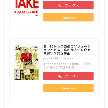
楽天ブックス
Amazon
超 筋トレが最強のソリューシ
ョンである 筋肉が人生を変え
る超科学的な理由
ヨメレバ
posted with
Testosterone/久保孝史 文響社
2018年04月27日頃
楽天ブックス
Amazon