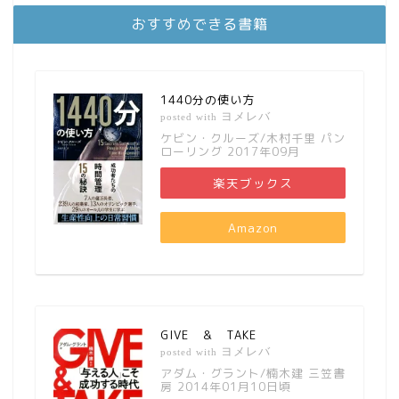
おすすめできる書籍
1440分の使い方
ヨメレバ
posted with
ケビン・クルーズ/木村千里 パン
ローリング 2017年09月
楽天ブックス
Amazon
GIVE ＆ TAKE
ヨメレバ
posted with
アダム・グラント/楠木建 三笠書
房 2014年01月10日頃