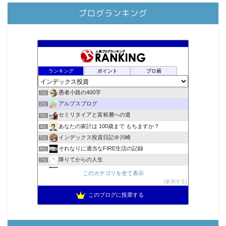
ブログランキング
ランキング
ポイント
ブロ画
愚者小路の400字
1位
アルプスブログ
2位
セミリタイアと富裕層への道
3位
あなたの家計は 100歳まで もちますか？
4位
インデックス投資日記＠川崎
5位
それなりに適当なFIRE生活の記録
6位
降りてからの人生
7位
2023年(46歳)FIRE！！！＠20XX年FIRE！！！
8位
このカテゴリを全て表示
3階建ての資産形成
参加する
9位
スパコンSEが効率的投資で一家セミリタイアするブログ
10位
このブログに投票する
MBAのインデックス投資日記
11位
お金に困らない生活（インデックス投資ブログ）
12位