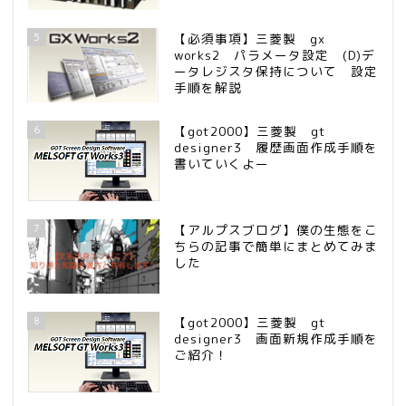
5
【必須事項】三菱製 gx
works2 パラメータ設定 (D)デ
ータレジスタ保持について 設定
手順を解説
6
【got2000】三菱製 gt
designer3 履歴画面作成手順を
書いていくよー
7
【アルプスブログ】僕の生態をこ
ちらの記事で簡単にまとめてみま
した
8
【got2000】三菱製 gt
designer3 画面新規作成手順を
ご紹介！