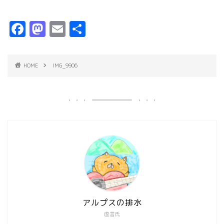
F
M
E
共
a
a
m
有
c
s
ai
HOME
IMG_9906
e
t
l
b
o
o
d
o
o
k
n
アルプスの排水
虚言氏