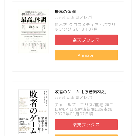
最高の体調
ヨメレバ
posted with
鈴木祐 クロスメディア・パブリ
ッシング 2018年07月
楽天ブックス
Amazon
敗者のゲーム［原著第8版］
ヨメレバ
posted with
チャールズ・エリス/鹿毛 雄二
日経BP 日本経済新聞出版本部
2022年01月07日頃
楽天ブックス