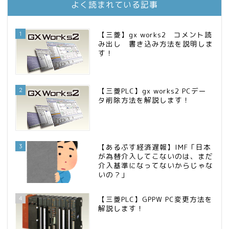
庶民的家族がインデックス投資でセミリタイア目指してみた
13位
よく読まれている記事
FPが実践するお金の知恵を磨く勉強会
14位
インデックス投資でも富裕層
15位
1
【三菱】gx works2 コメント読
み出し 書き込み方法を説明しま
す！
2
【三菱PLC】gx works2 PCデー
タ削除方法を解説します！
3
【あるぷす経済遅報】IMF「日本
が為替介入してこないのは、まだ
介入基準になってないからじゃな
いの？」
4
【三菱PLC】GPPW PC変更方法を
解説します！