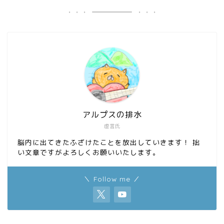
b
o
o
d
o
o
k
n
アルプスの排水
虚言氏
脳内に出てきたふざけたことを放出していきます！ 拙
い文章ですがよろしくお願いいたします。
＼ Follow me ／