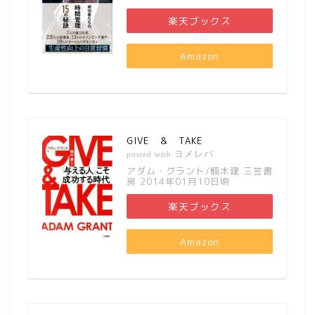
楽天ブックス
Amazon
GIVE ＆ TAKE
ヨメレバ
posted with
アダム・グラント/楠木建 三笠書
房 2014年01月10日頃
楽天ブックス
Amazon