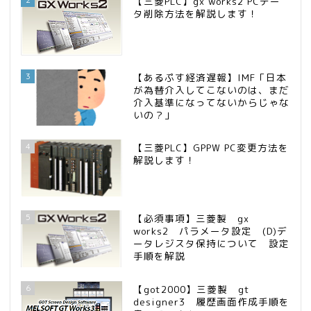
【三菱PLC】gx works2 PCデー
タ削除方法を解説します！
3
【あるぷす経済遅報】IMF「日本
が為替介入してこないのは、まだ
介入基準になってないからじゃな
いの？」
4
【三菱PLC】GPPW PC変更方法を
解説します！
5
【必須事項】三菱製 gx
works2 パラメータ設定 (D)デ
ータレジスタ保持について 設定
手順を解説
6
【got2000】三菱製 gt
designer3 履歴画面作成手順を