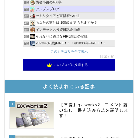
愚者小路の400字
1位
アルプスブログ
2位
セミリタイアと富裕層への道
3位
あなたの家計は 100歳まで もちますか？
4位
インデックス投資日記＠川崎
5位
それなりに適当なFIRE生活の記録
6位
2023年(46歳)FIRE！！！＠20XX年FIRE！！！
7位
3階建ての資産形成
8位
このカテゴリを全て表示
降りてからの人生
参加する
9位
スパコンSEが効率的投資で一家セミリタイアするブログ
10位
このブログに投票する
お金に困らない生活（インデックス投資ブログ）
11位
庶民的家族がインデックス投資でセミリタイア目指してみた
12位
FPが実践するお金の知恵を磨く勉強会
13位
よく読まれている記事
MBAのインデックス投資日記
14位
インデックス投資でも富裕層
15位
1
【三菱】gx works2 コメント読
み出し 書き込み方法を説明しま
す！
2