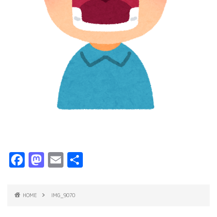
F
M
E
共
a
a
m
有
c
s
ai
HOME
IMG_9070
e
t
l