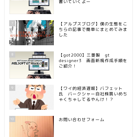
書いていくよー
7
【アルプスブログ】僕の生態をこ
ちらの記事で簡単にまとめてみま
した
8
【got2000】三菱製 gt
designer3 画面新規作成手順を
ご紹介！
9
【ワイ的経済遅報】バフェット
氏 バークシャー自社株買いめち
ゃくちゃしてるやんけ！？
10
お問い合わせフォーム