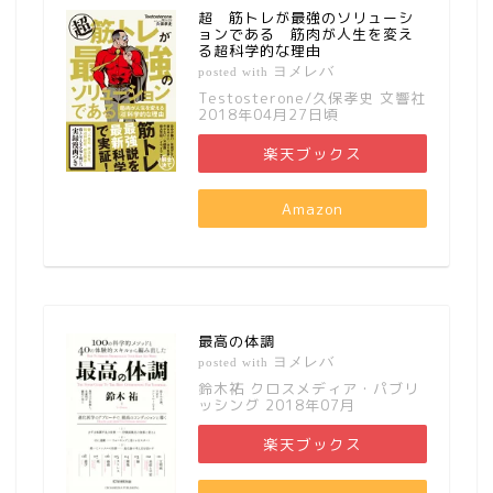
超 筋トレが最強のソリューシ
ョンである 筋肉が人生を変え
る超科学的な理由
ヨメレバ
posted with
Testosterone/久保孝史 文響社
2018年04月27日頃
楽天ブックス
Amazon
最高の体調
ヨメレバ
posted with
鈴木祐 クロスメディア・パブリ
ッシング 2018年07月
楽天ブックス