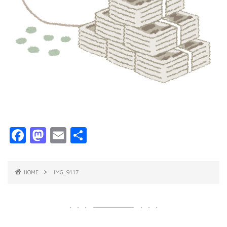
F
M
E
共
a
a
m
有
c
s
ai
HOME
IMG_9117
e
t
l
b
o
o
d