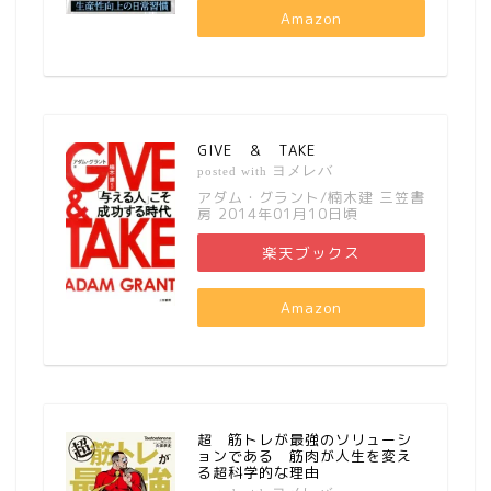
Amazon
GIVE ＆ TAKE
ヨメレバ
posted with
アダム・グラント/楠木建 三笠書
房 2014年01月10日頃
楽天ブックス
Amazon
超 筋トレが最強のソリューシ
ョンである 筋肉が人生を変え
る超科学的な理由