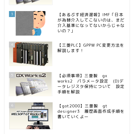
3
【あるぷす経済遅報】IMF「日本
が為替介入してこないのは、まだ
介入基準になってないからじゃな
いの？」
4
【三菱PLC】GPPW PC変更方法を
解説します！
5
【必須事項】三菱製 gx
works2 パラメータ設定 (D)デ
ータレジスタ保持について 設定
手順を解説
6
【got2000】三菱製 gt
designer3 履歴画面作成手順を
書いていくよー