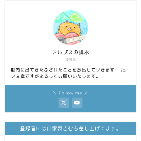
o
o
k
n
アルプスの排水
虚言氏
脳内に出てきたふざけたことを放出していきます！ 拙
い文章ですがよろしくお願いいたします。
＼ Follow me ／
登録者には自家製きむち差し上げてます。