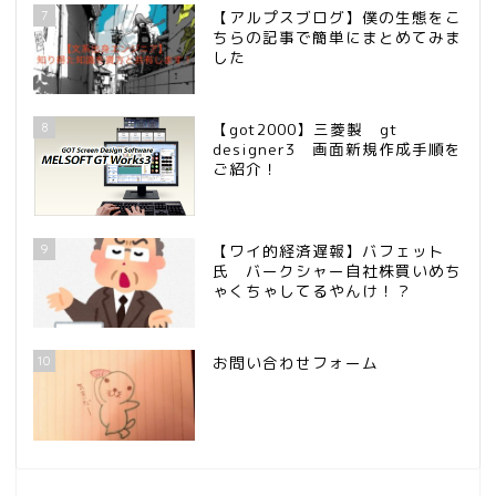
7
【アルプスブログ】僕の生態をこ
ちらの記事で簡単にまとめてみま
した
8
【got2000】三菱製 gt
designer3 画面新規作成手順を
ご紹介！
9
【ワイ的経済遅報】バフェット
氏 バークシャー自社株買いめち
ゃくちゃしてるやんけ！？
10
お問い合わせフォーム