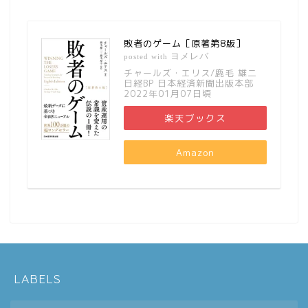
敗者のゲーム［原著第8版］
ヨメレバ
posted with
チャールズ・エリス/鹿毛 雄二
日経BP 日本経済新聞出版本部
2022年01月07日頃
楽天ブックス
Amazon
LABELS