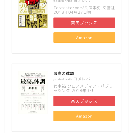
ヨメレバ
posted with
Testosterone/久保孝史 文響社
2018年04月27日頃
楽天ブックス
Amazon
最高の体調
ヨメレバ
posted with
鈴木祐 クロスメディア・パブリ
ッシング 2018年07月
楽天ブックス
Amazon