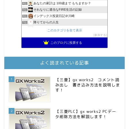
あなたの家計は 100歳まで もちますか？
4位
それなりに適当なFIRE生活の記録
5位
インデックス投資日記＠川崎
6位
降りてからの人生
7位
スパコンSEが効率的投資で一家セミリタイアするブログ
8位
このカテゴリを全て表示
MBAのインデックス投資日記
参加する
9位
2023年(46歳)FIRE！！！＠20XX年FIRE！！！
10位
このブログに投票する
3階建ての資産形成
11位
お金に困らない生活（インデックス投資ブログ）
12位
庶民的家族がインデックス投資でセミリタイア目指してみた
13位
よく読まれている記事
FPが実践するお金の知恵を磨く勉強会
14位
インデックス投資でも富裕層
15位
1
【三菱】gx works2 コメント読
み出し 書き込み方法を説明しま
す！
2
【三菱PLC】gx works2 PCデー
タ削除方法を解説します！