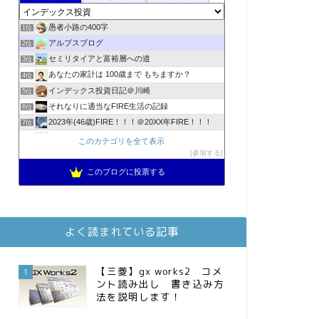
愚者小路の400字
1位
アルプスブログ
2位
セミリタイアと富裕層への道
3位
あなたの家計は 100歳まで もちますか？
4位
インデックス投資日記＠川崎
5位
それなりに適当なFIRE生活の記録
6位
2023年(46歳)FIRE！！！＠20XX年FIRE！！！
7位
降りてからの人生
8位
このカテゴリを全て表示
スパコンSEが効率的投資で一家セミリタイアするブログ
参加する
9位
3階建ての資産形成
10位
このブログに投票する
お金に困らない生活（インデックス投資ブログ）
11位
FPが実践するお金の知恵を磨く勉強会
12位
庶民的家族がインデックス投資でセミリタイア目指してみた
13位
よく読まれている記事
MBAのインデックス投資日記
14位
インデックス投資でも富裕層
15位
【三菱】gx works2 コメ
1
ント読み出し 書き込み方
法を説明します！