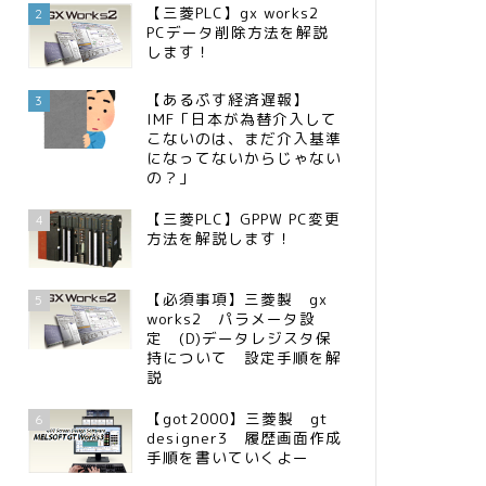
【三菱PLC】gx works2
2
PCデータ削除方法を解説
します！
【あるぷす経済遅報】
3
IMF「日本が為替介入して
こないのは、まだ介入基準
になってないからじゃない
の？」
【三菱PLC】GPPW PC変更
4
方法を解説します！
【必須事項】三菱製 gx
5
works2 パラメータ設
定 (D)データレジスタ保
持について 設定手順を解
説
【got2000】三菱製 gt
6
designer3 履歴画面作成
手順を書いていくよー