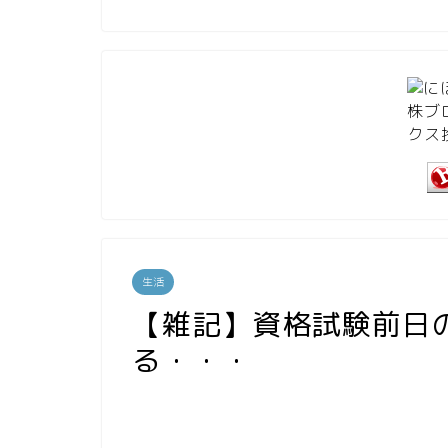
生活
【雑記】資格試験前日
る・・・