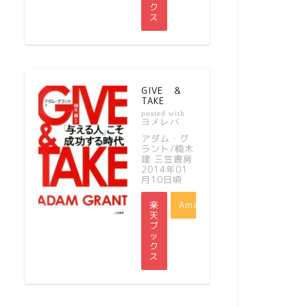
ク
ス
GIVE ＆
TAKE
posted with
ヨメレバ
アダム・グ
ラント/楠木
建 三笠書房
2014年01
月10日頃
楽
Amazon
天
ブ
ッ
ク
ス