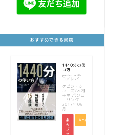
おすすめできる書籍
1440分の使
い方
posted with
ヨメレバ
ケビン・ク
ルーズ/木村
千里 パンロ
ーリング
2017年09
月
楽
Amazon
天
ブ
ッ