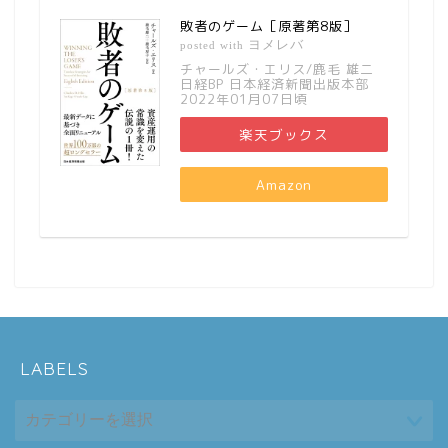
敗者のゲーム［原著第8版］
ヨメレバ
posted with
チャールズ・エリス/鹿毛 雄二
日経BP 日本経済新聞出版本部
2022年01月07日頃
楽天ブックス
Amazon
LABELS