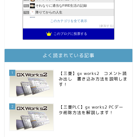
それなりに適当なFIRE生活の記録
6位
降りてからの人生
7位
2023年(46歳)FIRE！！！＠20XX年FIRE！！！
8位
このカテゴリを全て表示
MBAのインデックス投資日記
参加する
9位
スパコンSEが効率的投資で一家セミリタイアするブログ
10位
このブログに投票する
3階建ての資産形成
11位
お金に困らない生活（インデックス投資ブログ）
12位
庶民的家族がインデックス投資でセミリタイア目指してみた
13位
よく読まれている記事
FPが実践するお金の知恵を磨く勉強会
14位
インデックス投資でも富裕層
15位
1
【三菱】gx works2 コメント読
み出し 書き込み方法を説明しま
す！
2
【三菱PLC】gx works2 PCデー
タ削除方法を解説します！