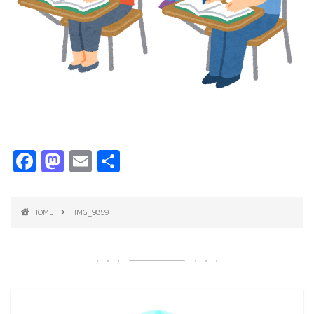
F
M
E
共
a
a
m
有
c
s
ai
HOME
IMG_9859
e
t
l
b
o
o
d
o
o