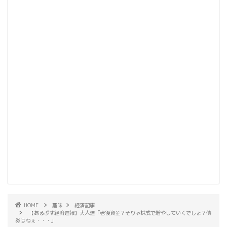
HOME
趣味
経済記事
【あるぷす経済遅報】大人達「老後資金？そりゃ株式で増やしていくでしょ？債
券はねぇ・・・」