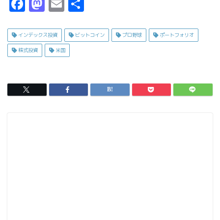
F
M
E
共
a
a
m
有
c
s
ai
インデックス投資
ビットコイン
プロ野球
ポートフォリオ
e
t
l
株式投資
米国
b
o
o
d
o
o
k
n