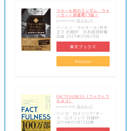
ウォール街のランダム・ウォ
ーカー＜原著第13版＞
ヨメレバ
posted with
バートン・マルキール/井手
正介 日経BP 日本経済新聞
出版 2023年05月29日
楽天ブックス
Amazon
FACTFULNESS（ファクトフ
ルネス）
ヨメレバ
posted with
ハンス・ロスリング/オー
ラ・ロスリング 日経BP
2019年01月12日頃