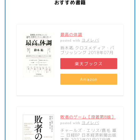
おすすめ書籍
最高の体調
ヨメレバ
posted with
鈴木祐 クロスメディア・パ
ブリッシング 2018年07月
楽天ブックス
Amazon
敗者のゲーム［原著第8版］
ヨメレバ
posted with
チャールズ・エリス/鹿毛 雄
二 日経BP 日本経済新聞出版
本部 2022年01月07日頃