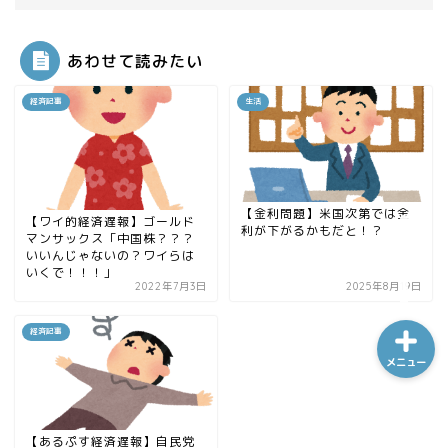
あわせて読みたい
ホーム
経済記事
生活
シーケンス制御
趣味
【金利問題】米国次第では金
【ワイ的経済遅報】ゴールド
利が下がるかもだと！？
マンサックス「中国株？？？
金融
いいんじゃないの？ワイらは
いくで！！！」
2022年7月3日
2025年8月19日
経済記事
メニュー
【あるぷす経済遅報】自民党