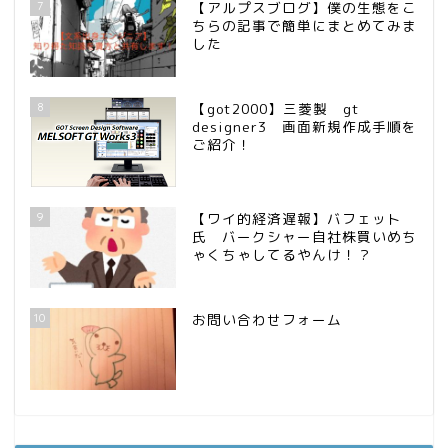
7
【アルプスブログ】僕の生態をこ
ちらの記事で簡単にまとめてみま
した
8
【got2000】三菱製 gt
designer3 画面新規作成手順を
ご紹介！
9
【ワイ的経済遅報】バフェット
氏 バークシャー自社株買いめち
ゃくちゃしてるやんけ！？
10
お問い合わせフォーム