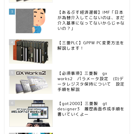
3
【あるぷす経済遅報】IMF「日本
が為替介入してこないのは、まだ
介入基準になってないからじゃな
いの？」
4
【三菱PLC】GPPW PC変更方法を
解説します！
5
【必須事項】三菱製 gx
works2 パラメータ設定 (D)デ
ータレジスタ保持について 設定
手順を解説
6
【got2000】三菱製 gt
designer3 履歴画面作成手順を
書いていくよー