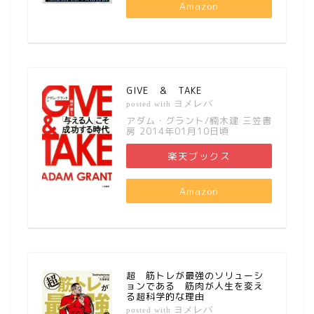
Amazon
GIVE ＆ TAKE
ヨメレバ
posted with
アダム・グラント/楠木建 三笠書
房 2014年01月10日頃
楽天ブックス
Amazon
超 筋トレが最強のソリューシ
ョンである 筋肉が人生を変え
る超科学的な理由
ヨメレバ
posted with