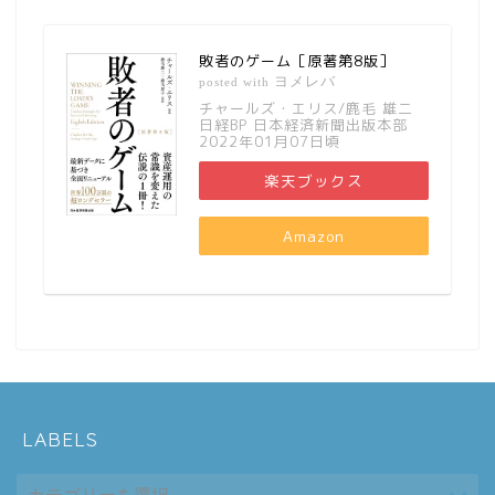
敗者のゲーム［原著第8版］
ヨメレバ
posted with
チャールズ・エリス/鹿毛 雄二
日経BP 日本経済新聞出版本部
2022年01月07日頃
楽天ブックス
Amazon
LABELS