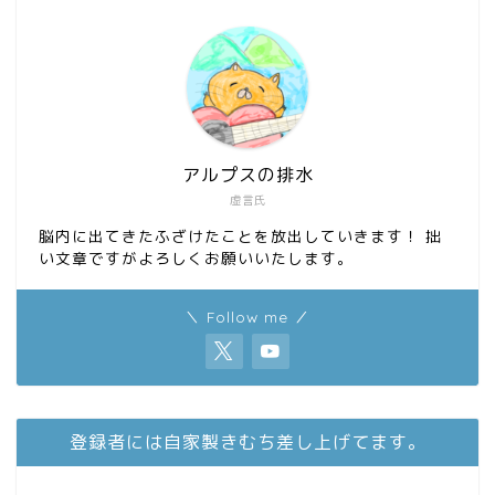
o
o
k
n
アルプスの排水
虚言氏
脳内に出てきたふざけたことを放出していきます！ 拙
い文章ですがよろしくお願いいたします。
＼ Follow me ／
登録者には自家製きむち差し上げてます。