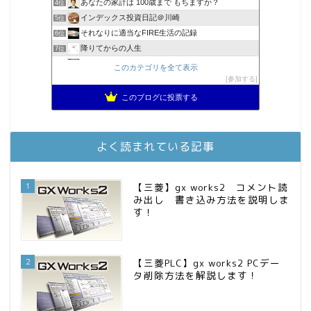
あなたの家計は 100歳まで もちますか？
4位
インデックス投資日記＠川崎
5位
それなりに適当なFIRE生活の記録
6位
降りてからの人生
7位
2023年(46歳)FIRE！！！＠20XX年FIRE！！！
8位
このカテゴリを全て表示
3階建ての資産形成
参加する
9位
スパコンSEが効率的投資で一家セミリタイアするブログ
10位
このブログに投票する
MBAのインデックス投資日記
11位
お金に困らない生活（インデックス投資ブログ）
12位
庶民的家族がインデックス投資でセミリタイア目指してみた
13位
よく読まれている記事
FPが実践するお金の知恵を磨く勉強会
14位
インデックス投資でも富裕層
15位
1
【三菱】gx works2 コメント読
み出し 書き込み方法を説明しま
す！
2
【三菱PLC】gx works2 PCデー
タ削除方法を解説します！