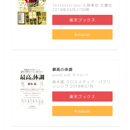
Testosterone/久保孝史 文響社
2018年04月27日頃
楽天ブックス
Amazon
最高の体調
ヨメレバ
posted with
鈴木祐 クロスメディア・パブリ
ッシング 2018年07月
楽天ブックス
Amazon