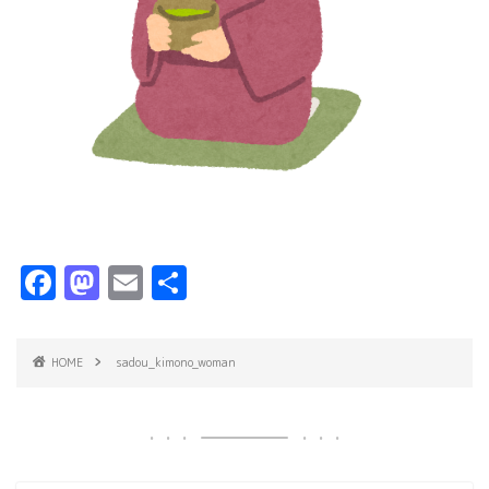
F
M
E
共
a
a
m
有
c
s
ai
HOME
sadou_kimono_woman
e
t
l
b
o
o
d