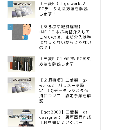
【三菱PLC】gx works2
2
PCデータ削除方法を解説
します！
【あるぷす経済遅報】
3
IMF「日本が為替介入して
こないのは、まだ介入基準
になってないからじゃない
の？」
【三菱PLC】GPPW PC変更
4
方法を解説します！
【必須事項】三菱製 gx
5
works2 パラメータ設
定 (D)データレジスタ保
持について 設定手順を解
説
【got2000】三菱製 gt
6
designer3 履歴画面作成
手順を書いていくよー