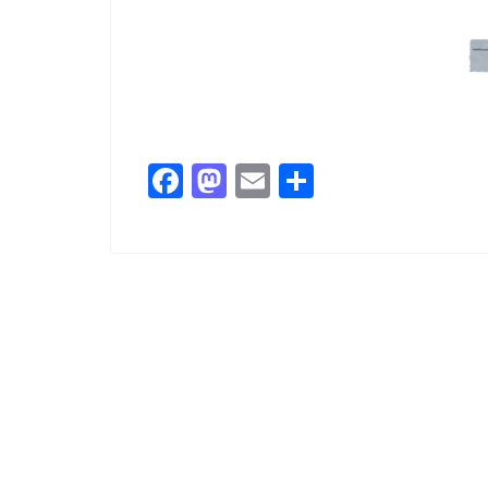
F
M
E
共
a
a
m
有
c
st
ai
e
o
l
b
d
o
o
o
n
k