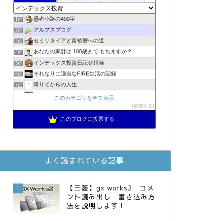
愚者小路の400字
1位
アルプスブログ
2位
セミリタイアと富裕層への道
3位
あなたの家計は 100歳まで もちますか？
4位
インデックス投資日記＠川崎
5位
それなりに適当なFIRE生活の記録
6位
降りてからの人生
7位
2023年(46歳)FIRE！！！＠20XX年FIRE！！！
8位
このカテゴリを全て表示
3階建ての資産形成
参加する
9位
スパコンSEが効率的投資で一家セミリタイアするブログ
10位
このブログに投票する
MBAのインデックス投資日記
11位
お金に困らない生活（インデックス投資ブログ）
12位
庶民的家族がインデックス投資でセミリタイア目指してみた
13位
よく読まれている記事
FPが実践するお金の知恵を磨く勉強会
14位
インデックス投資でも富裕層
15位
【三菱】gx works2 コメ
1
ント読み出し 書き込み方
法を説明します！