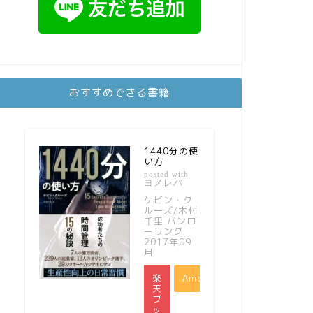
おすすめできる書籍
1440分の使
い方
posted with
ヨメレバ
ケビン・ク
ルーズ/木村
千里 パンロ
ーリング
2017年09
月
楽
Amazon
天
ブ
ッ