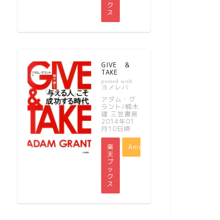
ク
ス
GIVE ＆
TAKE
posted with
ヨメレバ
アダム・グ
ラント/楠木
建 三笠書房
2014年01
月10日頃
楽
Amazon
天
ブ
ッ
ク
ス